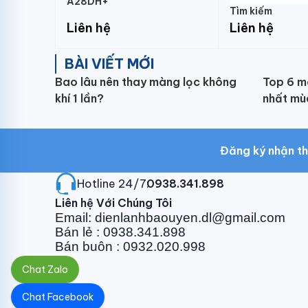
A28DH+
Tìm kiếm
Liên hệ
Liên hệ
BÀI VIẾT MỚI
Bao lâu nên thay màng lọc không
Top 6 m
khí 1 lần?
nhất mù
Đăng ký nhận th
Hotline 24/7:
0938.341.898
Liên hệ Với Chúng Tôi
Email: dienlanhbaouyen.dl@gmail.com
Bán lẻ : 0938.341.898
Bán buôn : 0932.020.998
Chat Zalo
Chat Facebook