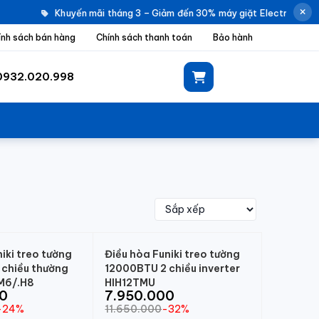
Khuyến mãi tháng 3 – Giảm đến 30% máy giặt Electrolux |
ính sách bán hàng
Chính sách thanh toán
Bảo hành
0932.020.998
iki treo tường
Điều hòa Funiki treo tường
chiều thường
12000BTU 2 chiều inverter
M6/.H8
HIH12TMU
00
7.950.000
-24%
11.650.000
-32%