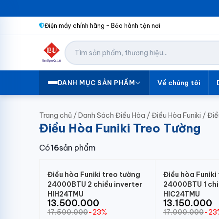
Điện máy chính hãng – Bảo hành tận nơi
Về chúng tôi
DANH MỤC SẢN PHẨM
Trang chủ
/
Danh Sách Điều Hòa
/
Điều Hòa Funiki
/
Điề
Điều Hòa Funiki Treo Tường
Có
16
sản phẩm
Điều hòa Funiki treo tường
Điều hòa Funiki
24000BTU 2 chiều inverter
24000BTU 1 chi
HIH24TMU
HIC24TMU
13.500.000
13.150.000
17.500.000
-23%
17.000.000
-23