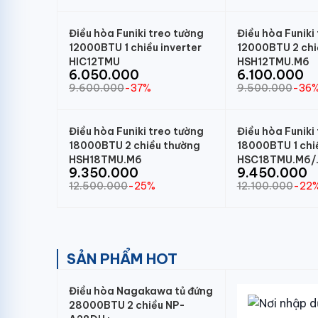
Điều hòa Funiki treo tường
Điều hòa Funiki
12000BTU 1 chiều inverter
12000BTU 2 chi
HIC12TMU
HSH12TMU.M6
6.050.000
6.100.000
9.600.000
-37%
9.500.000
-36
Điều hòa Funiki treo tường
Điều hòa Funiki
18000BTU 2 chiều thường
18000BTU 1 chi
HSH18TMU.M6
HSC18TMU.M6/
9.350.000
9.450.000
12.500.000
-25%
12.100.000
-22
SẢN PHẨM HOT
Điều hòa Nagakawa tủ đứng
28000BTU 2 chiều NP-