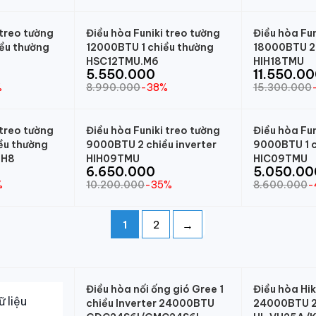
 treo tường
Điều hòa Funiki treo tường
Điều hòa Fun
ều thường
12000BTU 1 chiều thường
18000BTU 2 
HSC12TMU.M6
HIH18TMU
5.550.000
11.550.0
%
8.990.000
-38%
15.300.000
 treo tường
Điều hòa Funiki treo tường
Điều hòa Fun
ều thường
9000BTU 2 chiều inverter
9000BTU 1 c
.H8
HIH09TMU
HIC09TMU
6.650.000
5.050.00
%
10.200.000
-35%
8.600.000
-
→
1
2
Điều hòa nối ống gió Gree 1
Điều hòa Hi
chiều Inverter 24000BTU
24000BTU 2 