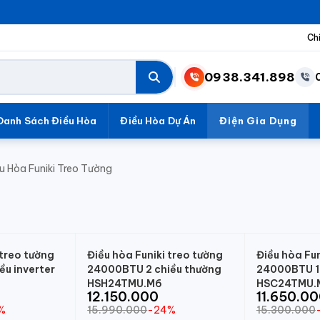
Ch
0938.341.898
Danh Sách Điều Hòa
Điều Hòa Dự Án
Điện Gia Dụng
u Hòa Funiki Treo Tường
 treo tường
Điều hòa Funiki treo tường
Điều hòa Fun
ều inverter
24000BTU 2 chiều thường
24000BTU 1 
HSH24TMU.M6
HSC24TMU.
12.150.000
11.650.0
%
15.990.000
-24%
15.300.000