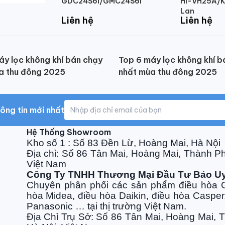
GDC24S6I/GMC24S6I
HI-VH25A/K
Lan
Liên hệ
Liên hệ
áy lọc không khí bán chạy
Top 6 máy lọc không khí b
a thu đông 2025
nhất mùa thu đông 2025
ông tin mới nhất
Hệ Thống Showroom
Kho số 1 : Số 83 Đền Lừ, Hoàng Mai, Hà Nội
Địa chỉ: Số 86 Tân Mai, Hoàng Mai, Thành P
Việt Nam
Công Ty TNHH Thương Mại Đầu Tư Bảo U
Chuyên phân phối các sản phẩm điều hòa G
hòa Midea, điều hòa Daikin, điều hòa Casper
Panasonic … tại thị trường Việt Nam.
Địa Chỉ Trụ Sở: Số 86 Tân Mai, Hoàng Mai, 