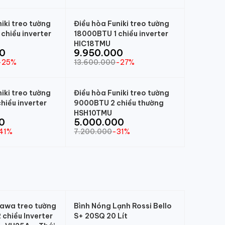
iki treo tường
Điều hòa Funiki treo tường
chiều inverter
18000BTU 1 chiều inverter
HIC18TMU
00
9.950.000
-25%
13.600.000
-27%
iki treo tường
Điều hòa Funiki treo tường
hiều inverter
9000BTU 2 chiều thường
HSH10TMU
0
5.000.000
41%
7.200.000
-31%
kawa treo tường
Bình Nóng Lạnh Rossi Bello
chiều Inverter
S+ 20SQ 20 Lít