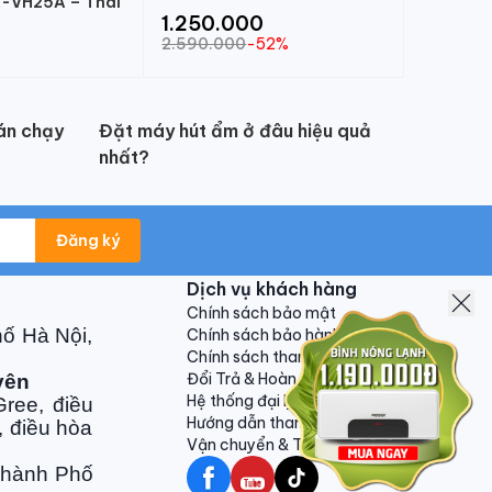
-VH25A – Thái
1.250.000
2.590.000
-52%
án chạy
Đặt máy hút ẩm ở đâu hiệu quả
nhất?
Đăng ký
Dịch vụ khách hàng
Chính sách bảo mật
hố Hà Nội,
Chính sách bảo hành
Chính sách thanh toán
Đổi Trả & Hoàn Tiền
yên
Hệ thống đại lý
ree, điều
Hướng dẫn thanh toán VNPAY
, điều hòa
Vận chuyển & Trả hàng
Thành Phố