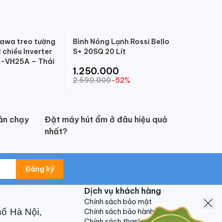
kawa treo tường
Bình Nóng Lạnh Rossi Bello
chiều Inverter
S+ 20SQ 20 Lít
-VH25A – Thái
1.250.000
2.590.000
-52%
án chạy
Đặt máy hút ẩm ở đâu hiệu quả
nhất?
Đăng ký
Dịch vụ khách hàng
Chính sách bảo mật
hố Hà Nội,
Chính sách bảo hành
Chính sách thanh toán