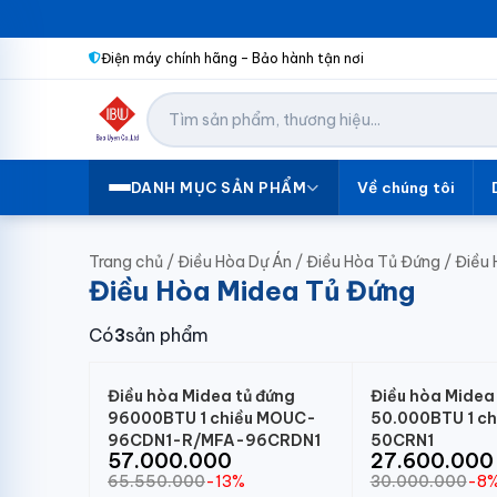
Điện máy chính hãng – Bảo hành tận nơi
Về chúng tôi
DANH MỤC SẢN PHẨM
Trang chủ
/
Điều Hòa Dự Án
/
Điều Hòa Tủ Đứng
/
Điều 
Điều Hòa Midea Tủ Đứng
Có
3
sản phẩm
Điều hòa Midea tủ đứng
Điều hòa Midea
96000BTU 1 chiều MOUC-
50.000BTU 1 ch
96CDN1-R/MFA-96CRDN1
50CRN1
57.000.000
27.600.000
65.550.000
-13%
30.000.000
-8