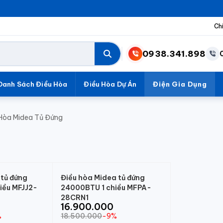
Ch
0938.341.898
Danh Sách Điều Hòa
Điều Hòa Dự Án
Điện Gia Dụng
Hòa Midea Tủ Đứng
 tủ đứng
Điều hòa Midea tủ đứng
iều MFJJ2-
24000BTU 1 chiều MFPA-
28CRN1
16.900.000
%
18.500.000
-9%