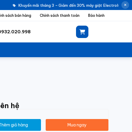
Khuyến mãi tháng 3 – Giảm đến 30% máy giặt Electrolux |
Kh
ính sách bán hàng
Chính sách thanh toán
Bảo hành
0932.020.998
iên hệ
Thêm giỏ hàng
Mua ngay