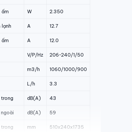
i ấm
W
2.350
 lạnh
A
12.7
i ấm
A
12.0
V/P/Hz
206~240/1/50
m3/h
1060/1000/900
L/h
3.3
 trong
dB(A)
43
 ngoài
dB(A)
59
 trong
mm
510x240x1735