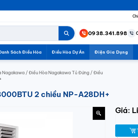
Ch
0938.341.898
Danh Sách Điều Hòa
Điều Hòa Dự Án
Điện Gia Dụng
a Nagakawa
/
Điều Hòa Nagakawa Tủ Đứng
/
Điều
+
28000BTU 2 chiều NP-A28DH+
Giá: L