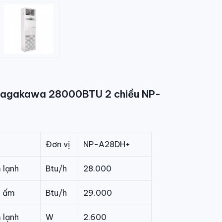
 Nagakawa 28000BTU 2 chiều NP-
Đơn vị
NP-A28DH+
 lạnh
Btu/h
28.000
i ấm
Btu/h
29.000
 lạnh
W
2.600