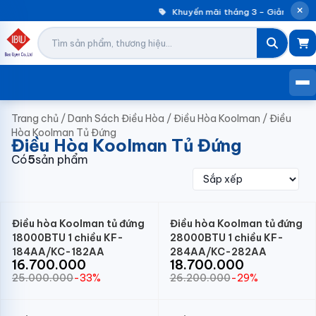
Khuyến mãi tháng 3 – Giảm đến 3
Trang chủ
/
Danh Sách Điều Hòa
/
Điều Hòa Koolman
/
Điều
Hòa Koolman Tủ Đứng
Điều Hòa Koolman Tủ Đứng
Có
5
sản phẩm
Điều hòa Koolman tủ đứng
Điều hòa Koolman tủ đứng
18000BTU 1 chiều KF-
28000BTU 1 chiều KF-
184AA/KC-182AA
284AA/KC-282AA
16.700.000
18.700.000
25.000.000
-33%
26.200.000
-29%