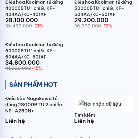
Điều hòa Koolman tủ đứng
Điều hòa Koolman tủ đứng
40000BTU 1 chiều KF-
50000BTU 1 chiều KF-
404AA/KC-401AF
504AA/KC-501AF
28.100.000
29.200.000
35.490.000
-21%
36.000.000
-19%
Điều hòa Koolman tủ đứng
60000BTU 1 chiều KF-
604AA/KC-601AF
34.800.000
41.000.000
-15%
SẢN PHẨM HOT
Điều hòa Nagakawa tủ
đứng 28000BTU 2 chiều
NP-A28DH+
Tìm kiếm
Liên hệ
Liên hệ