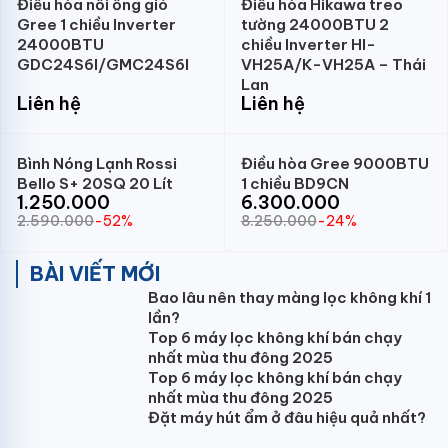
Điều hòa nối ống gió
Điều hòa Hikawa treo
Gree 1 chiều Inverter
tường 24000BTU 2
24000BTU
chiều Inverter HI-
GDC24S6I/GMC24S6I
VH25A/K-VH25A – Thái
Lan
Liên hệ
Liên hệ
Bình Nóng Lạnh Rossi
Điều hòa Gree 9000BTU
Bello S+ 20SQ 20 Lít
1 chiều BD9CN
1.250.000
6.300.000
2.590.000
-52%
8.250.000
-24%
BÀI VIẾT MỚI
Bao lâu nên thay màng lọc không khí 1
lần?
Top 6 máy lọc không khí bán chạy
nhất mùa thu đông 2025
Top 6 máy lọc không khí bán chạy
nhất mùa thu đông 2025
Đặt máy hút ẩm ở đâu hiệu quả nhất?