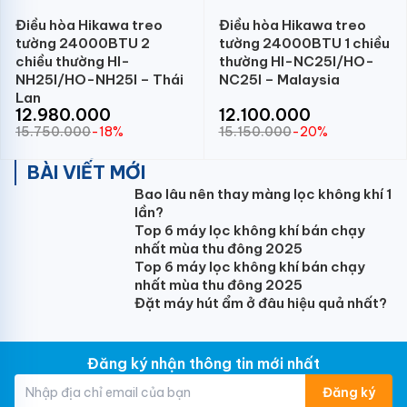
Điều hòa Hikawa treo
Điều hòa Hikawa treo
tường 24000BTU 2
tường 24000BTU 1 chiều
chiều thường HI-
thường HI-NC25I/HO-
NH25I/HO-NH25I – Thái
NC25I – Malaysia
Lan
12.980.000
12.100.000
15.750.000
-18%
15.150.000
-20%
BÀI VIẾT MỚI
Bao lâu nên thay màng lọc không khí 1
lần?
Top 6 máy lọc không khí bán chạy
nhất mùa thu đông 2025
Top 6 máy lọc không khí bán chạy
nhất mùa thu đông 2025
Đặt máy hút ẩm ở đâu hiệu quả nhất?
Đăng ký nhận thông tin mới nhất
Đăng ký