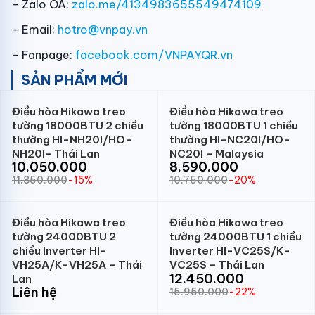
– Zalo OA:
zalo.me/4134983655549474109
– Email:
hotro@vnpay.vn
– Fanpage:
facebook.com/VNPAYQR.vn
SẢN PHẨM MỚI
Điều hòa Hikawa treo
Điều hòa Hikawa treo
tường 18000BTU 2 chiều
tường 18000BTU 1 chiều
thường HI-NH20I/HO-
thường HI-NC20I/HO-
NH20I- Thái Lan
NC20I – Malaysia
10.050.000
8.590.000
11.850.000
-15%
10.750.000
-20%
Điều hòa Hikawa treo
Điều hòa Hikawa treo
tường 24000BTU 2
tường 24000BTU 1 chiều
chiều Inverter HI-
Inverter HI-VC25S/K-
VH25A/K-VH25A – Thái
VC25S – Thái Lan
12.450.000
Lan
Liên hệ
15.950.000
-22%