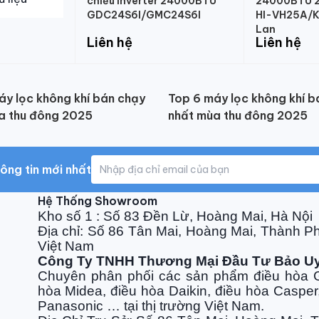
chiều Inverter 24000BTU
24000BTU 2 
GDC24S6I/GMC24S6I
HI-VH25A/K
Lan
Liên hệ
Liên hệ
áy lọc không khí bán chạy
Top 6 máy lọc không khí b
a thu đông 2025
nhất mùa thu đông 2025
ông tin mới nhất
Hệ Thống Showroom
Kho số 1 : Số 83 Đền Lừ, Hoàng Mai, Hà Nội
Địa chỉ: Số 86 Tân Mai, Hoàng Mai, Thành P
Việt Nam
Công Ty TNHH Thương Mại Đầu Tư Bảo U
Chuyên phân phối các sản phẩm điều hòa G
hòa Midea, điều hòa Daikin, điều hòa Casper
Panasonic … tại thị trường Việt Nam.