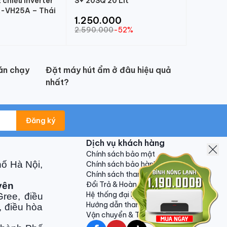
chiều Inverter
S+ 20SQ 20 Lít
-VH25A – Thái
1.250.000
2.590.000
-52%
án chạy
Đặt máy hút ẩm ở đâu hiệu quả
nhất?
Đăng ký
Dịch vụ khách hàng
Chính sách bảo mật
hố Hà Nội,
Chính sách bảo hành
Chính sách thanh toán
Đổi Trả & Hoàn Tiền
yên
Hệ thống đại lý
ree, điều
Hướng dẫn thanh toán VNPAY
, điều hòa
Vận chuyển & Trả hàng