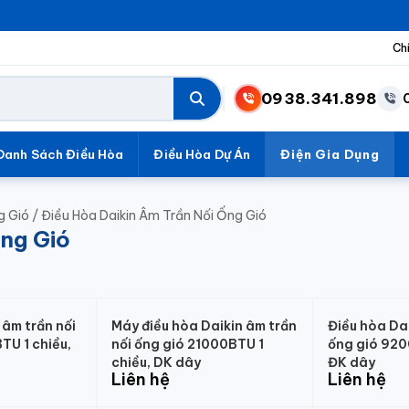
Ch
0938.341.898
Danh Sách Điều Hòa
Điều Hòa Dự Án
Điện Gia Dụng
g Gió
/
Điều Hòa Daikin Âm Trần Nối Ống Gió
Ống Gió
 âm trần nối
Máy điều hòa Daikin âm trần
Điều hòa Dai
TU 1 chiều,
nối ống gió 21000BTU 1
ống gió 920
chiều, DK dây
ĐK dây
Liên hệ
Liên hệ