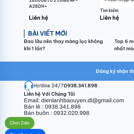
28000BTU 2 chiều NP-
A28DH+
Tìm kiếm
Liên hệ
Liên hệ
BÀI VIẾT MỚI
Bao lâu nên thay màng lọc không
Top 6 m
khí 1 lần?
nhất mù
Đăng ký nhận th
Hotline 24/7:
0938.341.898
Liên hệ Với Chúng Tôi
Email: dienlanhbaouyen.dl@gmail.com
Bán lẻ : 0938.341.898
Bán buôn : 0932.020.998
Chat Zalo