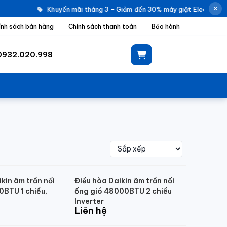
Khuyến mãi tháng 3 – Giảm đến 30% máy giặt Electrolux
ính sách bán hàng
Chính sách thanh toán
Bảo hành
0932.020.998
kin âm trần nối
Điều hòa Daikin âm trần nối
0BTU 1 chiều,
ống gió 48000BTU 2 chiều
Inverter
Liên hệ