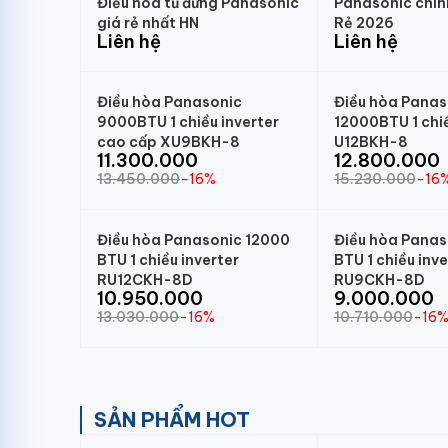
Điều hòa tủ đứng Panasonic
Panasonic chín
giá rẻ nhất HN
Rẻ 2026
Liên hệ
Liên hệ
Điều hòa Panasonic
Điều hòa Panas
9000BTU 1 chiều inverter
12000BTU 1 chiề
cao cấp XU9BKH-8
U12BKH-8
11.300.000
12.800.000
13.450.000
-16%
15.230.000
-16
Điều hòa Panasonic 12000
Điều hòa Pana
BTU 1 chiều inverter
BTU 1 chiều inve
RU12CKH-8D
RU9CKH-8D
10.950.000
9.000.000
13.030.000
-16%
10.710.000
-16
SẢN PHẨM HOT