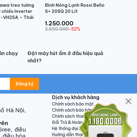
kawa treo tường
Bình Nóng Lạnh Rossi Bello
chiều Inverter
S+ 20SQ 20 Lít
-VH25A – Thái
1.250.000
2.590.000
-52%
án chạy
Đặt máy hút ẩm ở đâu hiệu quả
nhất?
Đăng ký
Dịch vụ khách hàng
Chính sách bảo mật
hố Hà Nội,
Chính sách bảo hành
Chính sách thanh toán
Đổi Trả & Hoàn Tiền
yên
Hệ thống đại lý
ree, điều
Hướng dẫn thanh toán VNPAY
, điều hòa