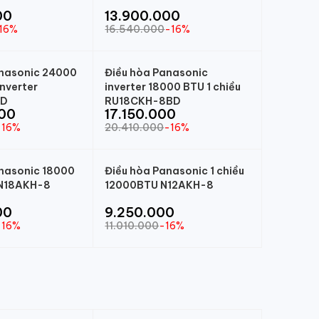
00
13.900.000
16%
16.540.000
-16%
anasonic 24000
Điều hòa Panasonic
inverter
inverter 18000 BTU 1 chiều
8D
RU18CKH-8BD
00
17.150.000
-16%
20.410.000
-16%
nasonic 18000
Điều hòa Panasonic 1 chiều
 N18AKH-8
12000BTU N12AKH-8
00
9.250.000
-16%
11.010.000
-16%