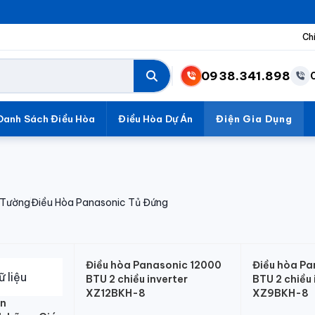
Ch
0938.341.898
Danh Sách Điều Hòa
Điều Hòa Dự Án
Điện Gia Dụng
 Tường
Điều Hòa Panasonic Tủ Đứng
Điều hòa Panasonic 12000
Điều hòa P
BTU 2 chiều inverter
BTU 2 chiều 
XZ12BKH-8
XZ9BKH-8
ần