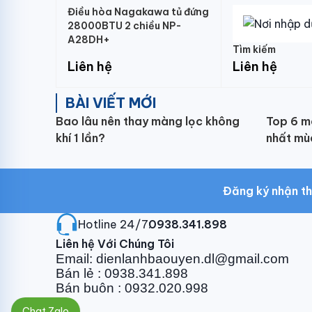
Điều hòa Nagakawa tủ đứng
28000BTU 2 chiều NP-
A28DH+
Tìm kiếm
Liên hệ
Liên hệ
BÀI VIẾT MỚI
Bao lâu nên thay màng lọc không
Top 6 m
khí 1 lần?
nhất mù
Đăng ký nhận th
Hotline 24/7:
0938.341.898
Liên hệ Với Chúng Tôi
Email: dienlanhbaouyen.dl@gmail.com
Bán lẻ : 0938.341.898
Bán buôn : 0932.020.998
Chat Zalo