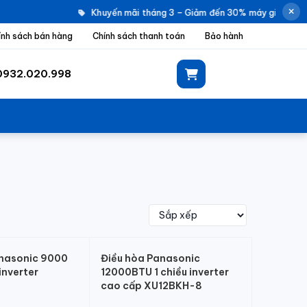
Khuyến mãi tháng 3 – Giảm đến 30% máy giặt Elect
ính sách bán hàng
Chính sách thanh toán
Bảo hành
0932.020.998
anasonic 9000
Điều hòa Panasonic
inverter
12000BTU 1 chiều inverter
cao cấp XU12BKH-8