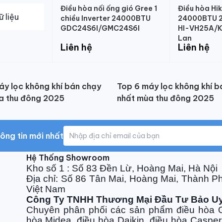
Điều hòa nối ống gió Gree 1
Điều hòa Hi
chiều Inverter 24000BTU
24000BTU 2 
GDC24S6I/GMC24S6I
HI-VH25A/K
Lan
Liên hệ
Liên hệ
áy lọc không khí bán chạy
Top 6 máy lọc không khí b
a thu đông 2025
nhất mùa thu đông 2025
ông tin mới nhất
Hệ Thống Showroom
Kho số 1 : Số 83 Đền Lừ, Hoàng Mai, Hà Nội
Địa chỉ: Số 86 Tân Mai, Hoàng Mai, Thành P
Việt Nam
Công Ty TNHH Thương Mại Đầu Tư Bảo U
Chuyên phân phối các sản phẩm điều hòa G
hòa Midea, điều hòa Daikin, điều hòa Casper