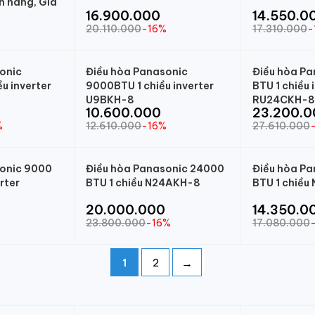
h hãng, Giá
16.900.000
14.550.0
20.110.000
-16%
17.310.000
-
onic
Điều hòa Panasonic
Điều hòa P
u inverter
9000BTU 1 chiều inverter
BTU 1 chiều 
U9BKH-8
RU24CKH-
10.600.000
23.200.0
%
12.610.000
-16%
27.610.000
sonic 9000
Điều hòa Panasonic 24000
Điều hòa Pa
rter
BTU 1 chiều N24AKH-8
BTU 1 chiều
20.000.000
14.350.0
%
23.800.000
-16%
17.080.000
→
1
2