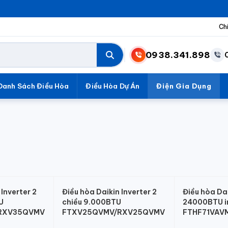
Ch
0938.341.898
Danh Sách Điều Hòa
Điều Hòa Dự Án
Điện Gia Dụng
 Inverter 2
Điều hòa Daikin Inverter 2
Điều hòa Dai
U
chiều 9.000BTU
24000BTU in
RXV35QVMV
FTXV25QVMV/RXV25QVMV
FTHF71VAV