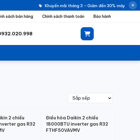
Khuyến mãi tháng 3 – Giảm đến 30% máy giặt Ele
ính sách bán hàng
Chính sách thanh toán
Bảo hành
0932.020.998
kin 2 chiều
Điều hòa Daikin 2 chiều
verter gas R32
18000BTU inverter gas R32
MV
FTHF50VAVMV