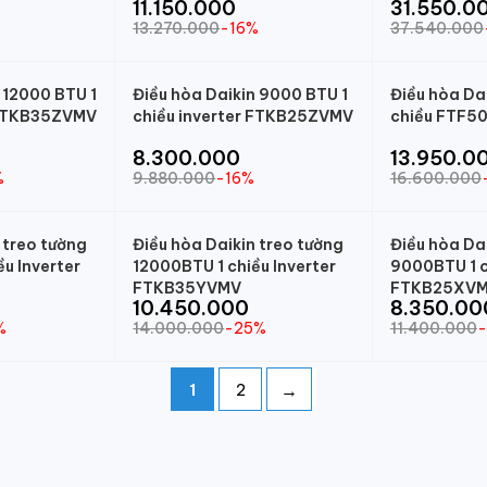
11.150.000
31.550.0
%
13.270.000
-16%
37.540.000
 12000 BTU 1
Điều hòa Daikin 9000 BTU 1
Điều hòa Da
 FTKB35ZVMV
chiều inverter FTKB25ZVMV
chiều FTF5
8.300.000
13.950.0
%
9.880.000
-16%
16.600.000
 treo tường
Điều hòa Daikin treo tường
Điều hòa Da
u Inverter
12000BTU 1 chiều Inverter
9000BTU 1 c
FTKB35YVMV
FTKB25XV
10.450.000
8.350.00
%
14.000.000
-25%
11.400.000
→
1
2