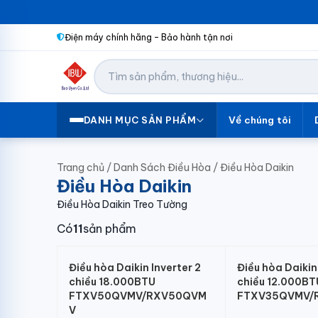
Điện máy chính hãng – Bảo hành tận nơi
Về chúng tôi
DANH MỤC SẢN PHẨM
Trang chủ
/
Danh Sách Điều Hòa
/
Điều Hòa Daikin
Điều Hòa Daikin
Điều Hòa Daikin Treo Tường
Có
11
sản phẩm
Điều hòa Daikin Inverter 2
Điều hòa Daikin
chiều 18.000BTU
chiều 12.000BT
FTXV50QVMV/RXV50QVM
FTXV35QVMV/
V