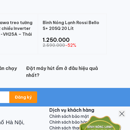
kawa treo tường
Bình Nóng Lạnh Rossi Bello
chiều Inverter
S+ 20SQ 20 Lít
-VH25A – Thái
1.250.000
2.590.000
-52%
án chạy
Đặt máy hút ẩm ở đâu hiệu quả
nhất?
Đăng ký
Dịch vụ khách hàng
Chính sách bảo mật
hố Hà Nội,
Chính sách bảo hành
Chính sách thanh toán