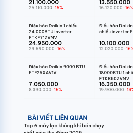
21.100.000
13.550.000
25.110.000
-16%
16.120.000
-16
Điều hòa Daikin 1 chiều
Điều hòa Daikin
24.000BTU inverter
chiều inverter
FTKF71ZVMV
24.950.000
10.100.000
29.690.000
-16%
12.020.000
-16
Điều hòa Daikin 9000 BTU
Điều hòa Daikin
FTF25XAV1V
18000BTU 1 chiề
FTKB50ZVMV
7.050.000
16.350.000
8.390.000
-16%
19.900.000
-18
BÀI VIẾT LIÊN QUAN
Top 6 máy lọc không khí bán chạy
nhất mùa thu đông 2025