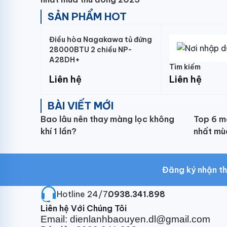
SẢN PHẨM HOT
Điều hòa Nagakawa tủ đứng
28000BTU 2 chiều NP-
A28DH+
Tìm kiếm
Liên hệ
Liên hệ
BÀI VIẾT MỚI
Bao lâu nên thay màng lọc không
Top 6 m
khí 1 lần?
nhất mù
Đăng ký nhận th
Hotline 24/7:
0938.341.898
Liên hệ Với Chúng Tôi
Email: dienlanhbaouyen.dl@gmail.com