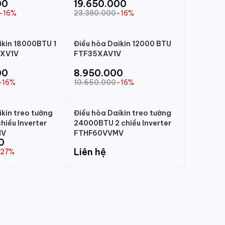
00
19.650.000
-16%
23.380.000
-16%
ikin 18000BTU 1
Điều hòa Daikin 12000 BTU
0XV1V
FTF35XAV1V
00
8.950.000
-16%
10.650.000
-16%
ikin treo tường
Điều hòa Daikin treo tường
hiều Inverter
24000BTU 2 chiều Inverter
MV
FTHF60VVMV
0
Liên hệ
-27%