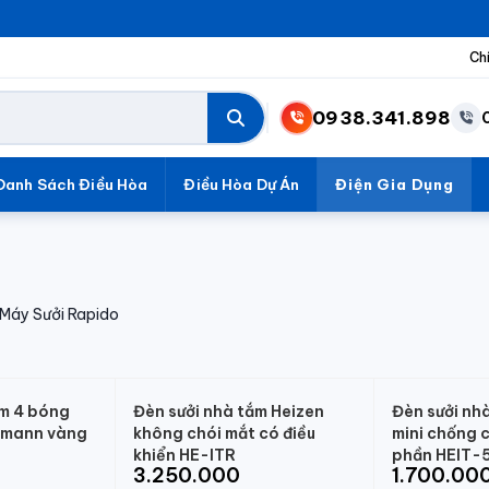
Ch
0938.341.898
Danh Sách Điều Hòa
Điều Hòa Dự Án
Điện Gia Dụng
Máy Sưởi Rapido
ắm 4 bóng
Đèn sưởi nhà tắm Heizen
Đèn sưởi nh
tmann vàng
không chói mắt có điều
mini chống 
khiển HE-ITR
phần HEIT-
3.250.000
1.700.00