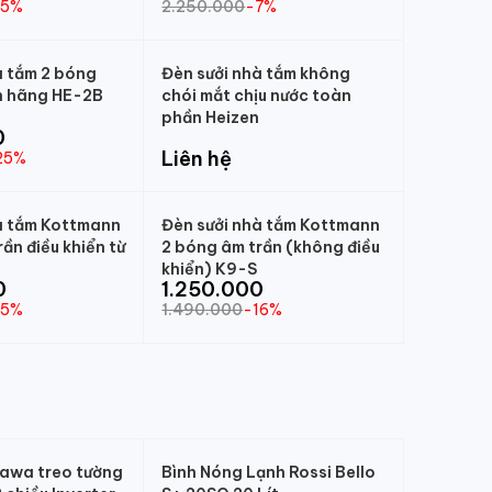
15%
2.250.000
-7%
à tắm 2 bóng
Đèn sưởi nhà tắm không
h hãng HE-2B
chói mắt chịu nước toàn
phần Heizen
0
Liên hệ
25%
à tắm Kottmann
Đèn sưởi nhà tắm Kottmann
ần điều khiển từ
2 bóng âm trần (không điều
khiển) K9-S
0
1.250.000
15%
1.490.000
-16%
kawa treo tường
Bình Nóng Lạnh Rossi Bello