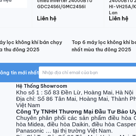
chiều Inverter 24000BTU
24000BTU 2 
GDC24S6I/GMC24S6I
HI-VH25A/K
Lan
Liên hệ
Liên hệ
áy lọc không khí bán chạy
Top 6 máy lọc không khí b
a thu đông 2025
nhất mùa thu đông 2025
ông tin mới nhất
Hệ Thống Showroom
Kho số 1 : Số 83 Đền Lừ, Hoàng Mai, Hà Nội
Địa chỉ: Số 86 Tân Mai, Hoàng Mai, Thành P
Việt Nam
Công Ty TNHH Thương Mại Đầu Tư Bảo U
Chuyên phân phối các sản phẩm điều hòa G
hòa Midea, điều hòa Daikin, điều hòa Casper
Panasonic … tại thị trường Việt Nam.