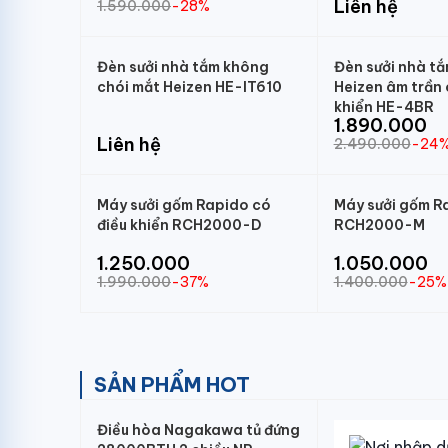
Liên hệ
1.590.000
-28%
Đèn sưởi nhà tắm không
Đèn sưởi nhà t
chói mắt Heizen HE-IT610
Heizen âm trần 
khiển HE-4BR
1.890.000
Liên hệ
2.490.000
-24
Máy sưởi gốm Rapido có
Máy sưởi gốm R
điều khiển RCH2000-D
RCH2000-M
1.250.000
1.050.000
1.990.000
-37%
1.400.000
-25%
SẢN PHẨM HOT
Điều hòa Nagakawa tủ đứng