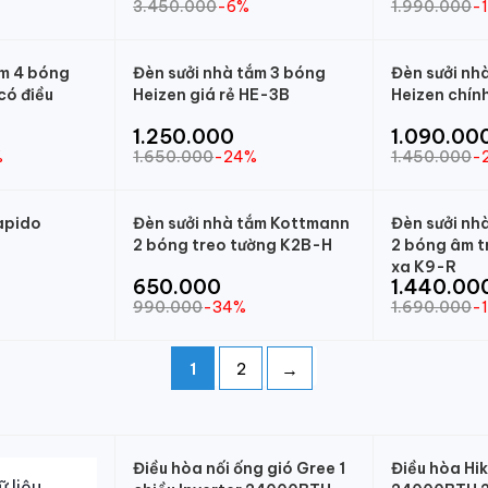
3.450.000
-6%
1.990.000
-
ắm 4 bóng
Đèn sưởi nhà tắm 3 bóng
Đèn sưởi nh
có điều
Heizen giá rẻ HE-3B
Heizen chín
1.250.000
1.090.00
%
1.650.000
-24%
1.450.000
-
apido
Đèn sưởi nhà tắm Kottmann
Đèn sưởi nh
2 bóng treo tường K2B-H
2 bóng âm tr
xa K9-R
650.000
1.440.00
990.000
-34%
1.690.000
-
→
1
2
Điều hòa nối ống gió Gree 1
Điều hòa Hi