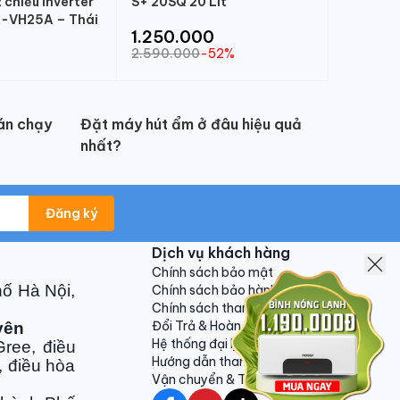
chiều Inverter
S+ 20SQ 20 Lít
-VH25A – Thái
1.250.000
2.590.000
-52%
án chạy
Đặt máy hút ẩm ở đâu hiệu quả
nhất?
Đăng ký
Dịch vụ khách hàng
Chính sách bảo mật
hố Hà Nội,
Chính sách bảo hành
Chính sách thanh toán
Đổi Trả & Hoàn Tiền
yên
Hệ thống đại lý
ree, điều
Hướng dẫn thanh toán VNPAY
, điều hòa
Vận chuyển & Trả hàng