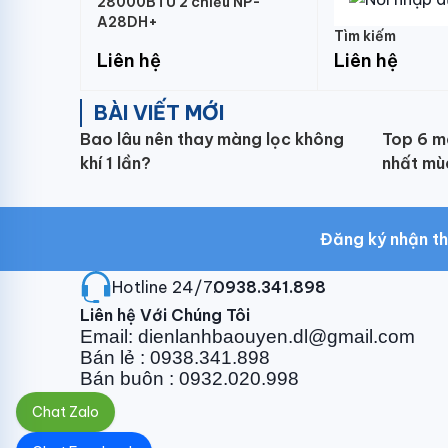
28000BTU 2 chiều NP-
A28DH+
Tìm kiếm
Liên hệ
Liên hệ
BÀI VIẾT MỚI
Bao lâu nên thay màng lọc không
Top 6 m
khí 1 lần?
nhất mù
Đăng ký nhận th
Hotline 24/7:
0938.341.898
Liên hệ Với Chúng Tôi
Email: dienlanhbaouyen.dl@gmail.com
Bán lẻ : 0938.341.898
Bán buôn : 0932.020.998
Chat Zalo