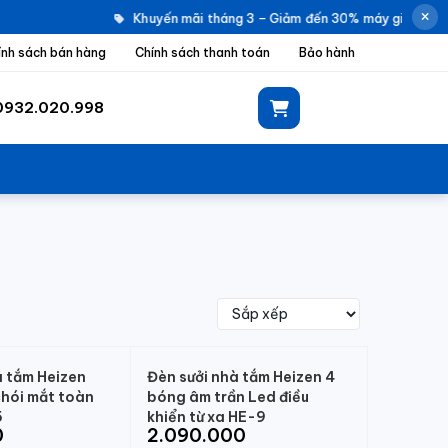
Khuyến mãi tháng 3 – Giảm đến 30% máy giặt Elect
ính sách bán hàng
Chính sách thanh toán
Bảo hành
0932.020.998
à tắm Heizen
Đèn sưởi nhà tắm Heizen 4
chói mắt toàn
bóng âm trần Led điều
5
khiển từ xa HE-9
0
2.090.000