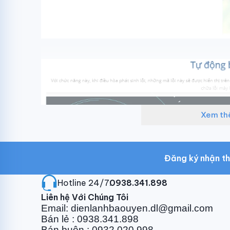
Xem t
Đăng ký nhận th
Hotline 24/7:
0938.341.898
Liên hệ Với Chúng Tôi
Email: dienlanhbaouyen.dl@gmail.com
Bán lẻ : 0938.341.898
Bán buôn : 0932.020.998