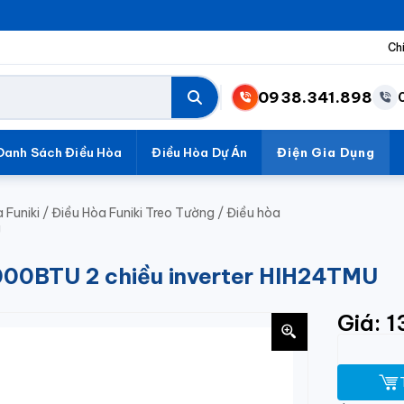
Ch
0938.341.898
Danh Sách Điều Hòa
Điều Hòa Dự Án
Điện Gia Dụng
 Funiki
/
Điều Hòa Funiki Treo Tường
/
Điều hòa
U
4000BTU 2 chiều inverter HIH24TMU
Giá: 