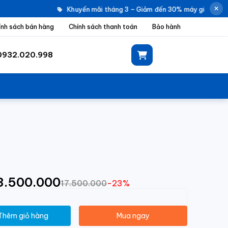
Khuyến mãi tháng 3 – Giảm đến 30% máy giặt Electro
ính sách bán hàng
Chính sách thanh toán
Bảo hành
0932.020.998
13.500.000
17.500.000
-23%
Thêm giỏ hàng
Mua ngay