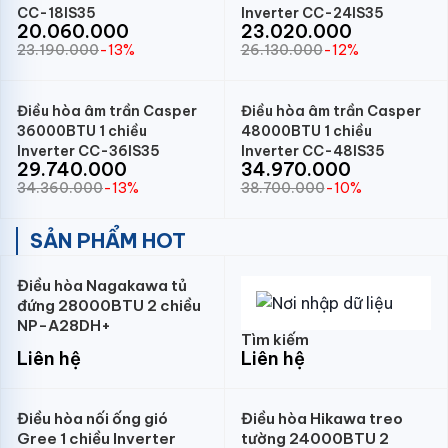
CC-18IS35
Inverter CC-24IS35
20.060.000
23.020.000
23.190.000
-13%
26.130.000
-12%
Điều hòa âm trần Casper
Điều hòa âm trần Casper
36000BTU 1 chiều
48000BTU 1 chiều
Inverter CC-36IS35
Inverter CC-48IS35
29.740.000
34.970.000
34.360.000
-13%
38.700.000
-10%
SẢN PHẨM HOT
Điều hòa Nagakawa tủ
đứng 28000BTU 2 chiều
NP-A28DH+
Tìm kiếm
Liên hệ
Liên hệ
Điều hòa nối ống gió
Điều hòa Hikawa treo
Gree 1 chiều Inverter
tường 24000BTU 2