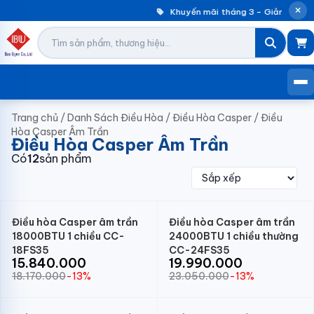
Khuyến mãi tháng 3 – Giảm đến 3
Trang chủ
/
Danh Sách Điều Hòa
/
Điều Hòa Casper
/
Điều
Hòa Casper Âm Trần
Điều Hòa Casper Âm Trần
Có
12
sản phẩm
Điều hòa Casper âm trần
Điều hòa Casper âm trần
18000BTU 1 chiều CC-
24000BTU 1 chiều thường
18FS35
CC-24FS35
15.840.000
19.990.000
18.170.000
-13%
23.050.000
-13%