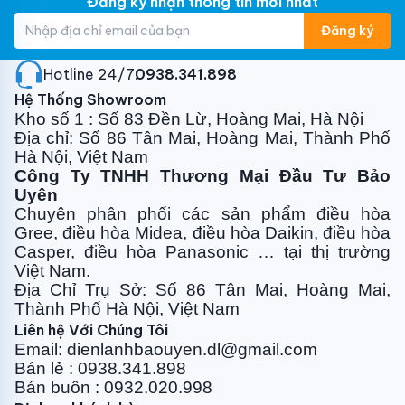
Đăng ký nhận thông tin mới nhất
Đăng ký
Hotline 24/7:
0938.341.898
Hệ Thống Showroom
Kho số 1 : Số 83 Đền Lừ, Hoàng Mai, Hà Nội
Địa chỉ: Số 86 Tân Mai, Hoàng Mai, Thành Phố
Hà Nội, Việt Nam
Công Ty TNHH Thương Mại Đầu Tư Bảo
Uyên
Chuyên phân phối các sản phẩm điều hòa
Gree, điều
hòa Midea, điều hòa Daikin, điều hòa
Casper, điều hòa
Panasonic … tại thị trường
Việt Nam.
Địa Chỉ Trụ Sở: Số 86 Tân Mai, Hoàng Mai,
Thành Phố Hà Nội, Việt Nam
Liên hệ Với Chúng Tôi
Email: dienlanhbaouyen.dl@gmail.com
Bán lẻ : 0938.341.898
Bán buôn : 0932.020.998