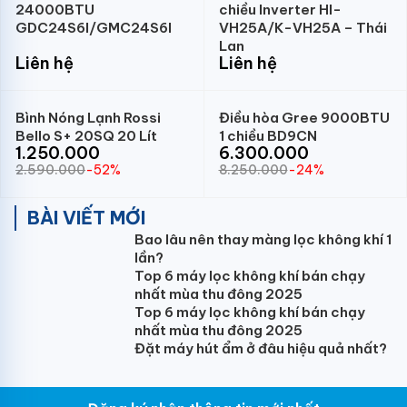
24000BTU
chiều Inverter HI-
GDC24S6I/GMC24S6I
VH25A/K-VH25A – Thái
Lan
Liên hệ
Liên hệ
Bình Nóng Lạnh Rossi
Điều hòa Gree 9000BTU
Bello S+ 20SQ 20 Lít
1 chiều BD9CN
1.250.000
6.300.000
2.590.000
-52%
8.250.000
-24%
BÀI VIẾT MỚI
Bao lâu nên thay màng lọc không khí 1
lần?
Top 6 máy lọc không khí bán chạy
nhất mùa thu đông 2025
Top 6 máy lọc không khí bán chạy
nhất mùa thu đông 2025
Đặt máy hút ẩm ở đâu hiệu quả nhất?