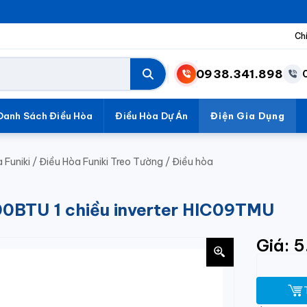
Ch
0938.341.898
Danh Sách Điều Hòa
Điều Hòa Dự Án
Điện Gia Dụng
 Funiki
/
Điều Hòa Funiki Treo Tường
/
Điều hòa
000BTU 1 chiều inverter HIC09TMU
Giá: 