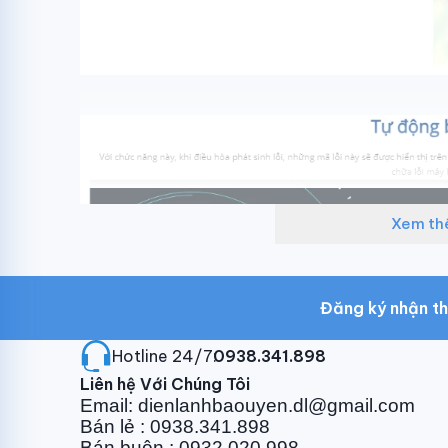
Xem t
Đăng ký nhận th
Hotline 24/7:
0938.341.898
Liên hệ Với Chúng Tôi
Email: dienlanhbaouyen.dl@gmail.com
Bán lẻ : 0938.341.898
Bán buôn : 0932.020.998