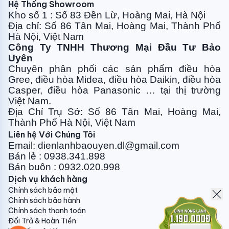
Hệ Thống Showroom
Kho số 1 : Số 83 Đền Lừ, Hoàng Mai, Hà Nội
Địa chỉ: Số 86 Tân Mai, Hoàng Mai, Thành Phố
Hà Nội, Việt Nam
Công Ty TNHH Thương Mại Đầu Tư Bảo
Uyên
Chuyên phân phối các sản phẩm điều hòa
Gree, điều
hòa Midea, điều hòa Daikin, điều hòa
Casper, điều hòa
Panasonic … tại thị trường
Việt Nam.
Địa Chỉ Trụ Sở: Số 86 Tân Mai, Hoàng Mai,
Thành Phố Hà Nội, Việt Nam
Liên hệ Với Chúng Tôi
Model HIC 24TMU Loại 1 chiều (Lạnh/Nóng) Công
Email: dienlanhbaouyen.dl@gmail.com
Bán lẻ : 0938.341.898
nghệ Inverter Có Diện tích sử dụng Từ 30m² - dưới
Bán buôn : 0932.020.998
40m² (≤ 120 m³)
Dịch vụ khách hàng
Chính sách bảo mật
THÔNG SỐ ĐVT HIC 24TMU Loại máy 1 chiều (Lạnh)
Chính sách bảo hành
Môi chất làm lạnh R32/830 Công suất nhiệt (Làm
Chính sách thanh toán
Đổi Trả & Hoàn Tiền
lạnh) W 6017 Chỉ số hiệu suất làm lạnh toàn mùa