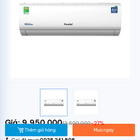
Giá: 9.950.000
13.600.000
-27%
Thêm giỏ hàng
Mua ngay