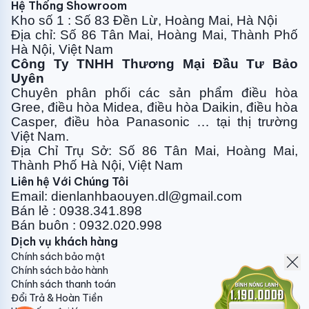
Hệ Thống Showroom
Kho số 1 : Số 83 Đền Lừ, Hoàng Mai, Hà Nội
Địa chỉ: Số 86 Tân Mai, Hoàng Mai, Thành Phố
Hà Nội, Việt Nam
Công Ty TNHH Thương Mại Đầu Tư Bảo
Uyên
Chuyên phân phối các sản phẩm điều hòa
Gree, điều
hòa Midea, điều hòa Daikin, điều hòa
Casper, điều hòa
Panasonic … tại thị trường
Việt Nam.
Địa Chỉ Trụ Sở: Số 86 Tân Mai, Hoàng Mai,
Thành Phố Hà Nội, Việt Nam
Liên hệ Với Chúng Tôi
Model
Email: dienlanhbaouyen.dl@gmail.com
Bán lẻ : 0938.341.898
HIC 18TMU
Bán buôn : 0932.020.998
Dịch vụ khách hàng
Loại
Chính sách bảo mật
1 chiều (Lạnh/Nóng)
Chính sách bảo hành
Chính sách thanh toán
Công nghệ Inverter
Đổi Trả & Hoàn Tiền