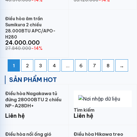
40.370.000
-14%
33.120.000
-14%
Điều hòa âm trần
Sumikura 2 chiều
28.000BTU APC/APO-
H280
24.000.000
27.840.000
-14%
→
1
2
3
4
…
6
7
8
SẢN PHẨM HOT
Điều hòa Nagakawa tủ
đứng 28000BTU 2 chiều
NP-A28DH+
Tìm kiếm
Liên hệ
Liên hệ
Điều hòa nối ống gió
Điều hòa Hikawa treo