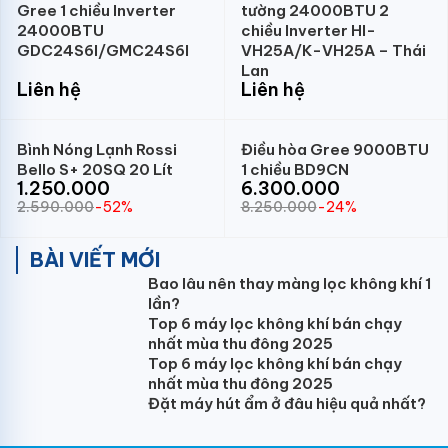
Gree 1 chiều Inverter
tường 24000BTU 2
24000BTU
chiều Inverter HI-
GDC24S6I/GMC24S6I
VH25A/K-VH25A – Thái
Lan
Liên hệ
Liên hệ
Bình Nóng Lạnh Rossi
Điều hòa Gree 9000BTU
Bello S+ 20SQ 20 Lít
1 chiều BD9CN
1.250.000
6.300.000
2.590.000
-52%
8.250.000
-24%
BÀI VIẾT MỚI
Bao lâu nên thay màng lọc không khí 1
lần?
Top 6 máy lọc không khí bán chạy
nhất mùa thu đông 2025
Top 6 máy lọc không khí bán chạy
nhất mùa thu đông 2025
Đặt máy hút ẩm ở đâu hiệu quả nhất?