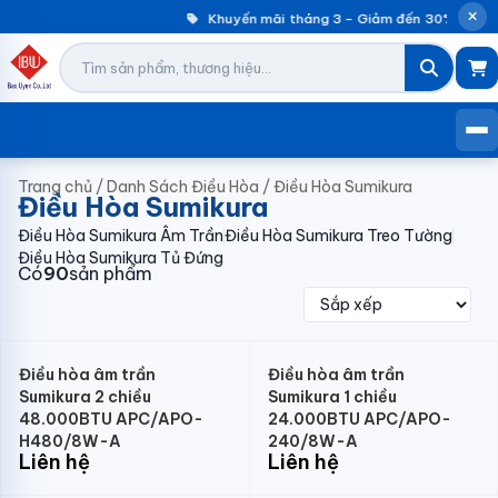
Khuyến mãi tháng 3 – Giảm đến 30% máy gi
Trang chủ
/
Danh Sách Điều Hòa
/
Điều Hòa Sumikura
Điều Hòa Sumikura
Điều Hòa Sumikura Âm Trần
Điều Hòa Sumikura Treo Tường
Điều Hòa Sumikura Tủ Đứng
Có
90
sản phẩm
Điều hòa âm trần
Điều hòa âm trần
Sumikura 2 chiều
Sumikura 1 chiều
48.000BTU APC/APO-
24.000BTU APC/APO-
H480/8W-A
240/8W-A
Liên hệ
Liên hệ