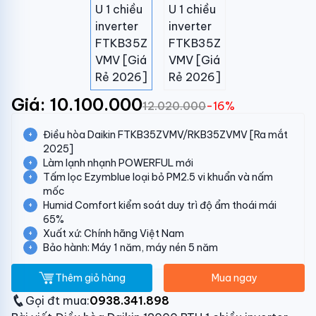
Giá: 10.100.000
12.020.000
-16%
Điều hòa Daikin FTKB35ZVMV/RKB35ZVMV [Ra mắt
2025]
Làm lạnh nhạnh POWERFUL mới
Tấm lọc Ezymblue loại bỏ PM2.5 vi khuẩn và nấm
mốc
Humid Comfort kiểm soát duy trì độ ẩm thoái mái
65%
Xuất xứ: Chính hãng Việt Nam
Bảo hành: Máy 1 năm, máy nén 5 năm
Thêm giỏ hàng
Mua ngay
Gọi đt mua:
0938.341.898