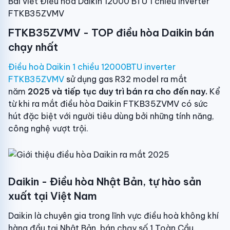
Bài viết Điều hòa Daikin 12000 BTU 1 chiều inverter
FTKB35ZVMV
FTKB35ZVMV - TOP điều hòa Daikin bán
chạy nhất
Điều hoà Daikin 1 chiều 12000BTU inverter
FTKB35ZVMV
sử dụng gas R32 model ra mắt
năm
2025 và tiếp tục duy trì bán ra cho đến nay.
Kể
từ khi ra mắt điều hòa Daikin FTKB35ZVMV có sức
hút đặc biệt với người tiêu dùng bởi những tính năng,
công nghệ vượt trội.
Daikin - Điều hòa Nhật Bản, tự hào sản
xuất tại Việt Nam
Daikin là chuyên gia trong lĩnh vực điều hoà không khí
hàng đầu tại Nhật Bản, bán chạy số 1 Toàn Cầu.