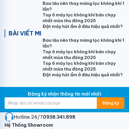
FTKB35ZVMV thiết kế đường cong mềm mại làm
Bao lâu nên thay màng lọc không khí 1
lần?
tăng thêm giá trị thẩm mỹ cho sản phẩm cũng đồng
Top 6 máy lọc không khí bán chạy
thời tạo nên vẻ đẹp sang trọng, hiện đại cho không
nhất mùa thu đông 2025
gian của người sử dụng.
Đặt máy hút ẩm ở đâu hiệu quả nhất?
BÀI VIẾT MI
Điểm nhấn của sản phẩm điều hòa FTKB-ZVMV nói
Bao lâu nên thay màng lọc không khí 1
chung và điều hòa Daikin FTKB35ZVMV nói riêng
lần?
chính là
đường viền màu ghi xám xung quanh miệng
Top 6 máy lọc không khí bán chạy
cửa gió
không chỉ làm cho sản phẩm trong trẻ trung
nhất mùa thu đông 2025
hơn mà còn có ưu điểm giúp sản phẩm luôn luôn mới.
Top 6 máy lọc không khí bán chạy
Bởi vì đây là chỗ sản phẩm hay bám bụi dễ bị lộ nhất
nhất mùa thu đông 2025
Đặt máy hút ẩm ở đâu hiệu quả nhất?
làm ảnh hưởng đến tính thẩm mỹ của căn phòng.
Đăng ký nhận thông tin mới nhất
Đăng ký
Hotline 24/7:
0938.341.898
Với công suất
điều hòa 12000BTU
,
Hệ Thống Showroom