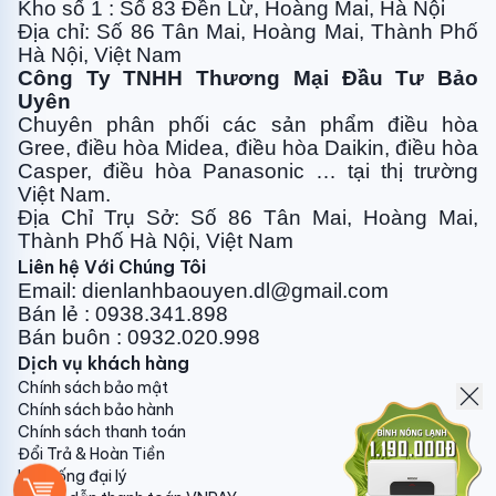
Daikin FTKB35ZVMV phù hợp
lắp đặt cho phòng diện
Kho số 1 : Số 83 Đền Lừ, Hoàng Mai, Hà Nội
tích dưới 20m
2: Phòng ngủ, phòng làm việc, phòng
Địa chỉ: Số 86 Tân Mai, Hoàng Mai, Thành Phố
Hà Nội, Việt Nam
họp...
Công Ty TNHH Thương Mại Đầu Tư Bảo
Điều hòa Daikin 1 chiều làm lạnh nhanh,
Uyên
Chuyên phân phối các sản phẩm điều hòa
mát lạnh dễ chịu
Gree, điều
hòa Midea, điều hòa Daikin, điều hòa
Trong quá trình làm lạnh, các cánh đảo gió sẽ mở
Casper, điều hòa
Panasonic … tại thị trường
Việt Nam.
rộng kết hợp với thiết kế mặt nạ Coanda độc đáo
Địa Chỉ Trụ Sở: Số 86 Tân Mai, Hoàng Mai,
đưa luồng gió đi dọc theo trần nhà, phân bổ không khí
Thành Phố Hà Nội, Việt Nam
tươi mát đều khắp phòng tránh gió lùa trực tiếp vào
Liên hệ Với Chúng Tôi
cơ thể, giúp mang lại cảm giác thoải mái tối đa. Vì
Email: dienlanhbaouyen.dl@gmail.com
thế máy điều hòa Daikin FTKB35ZVMV làm lạnh
Bán lẻ : 0938.341.898
nhanh, mát lạnh dễ chịu chỉ sau vài phút khởi động.
Bán buôn : 0932.020.998
Dịch vụ khách hàng
Chính sách bảo mật
Chính sách bảo hành
Chính sách thanh toán
Điều hòa Daikin inverter tiên phong tiết
Đổi Trả & Hoàn Tiền
kiệm điện
Hệ thống đại lý