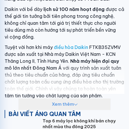
Daikin với bề dày
lịch sử 100 năm hoạt động
được cả
thế giới tin tưởng bởi tiên phong trong công nghệ,
không chỉ quan tâm tới giá trị thiết thực cho người
tiêu dùng mà còn hướng tới sự phát triển bền vững
vì cộng đồng.
Tuyệt vời hơn khi máy
điều hòa Daikin
FTKB35ZVMV
được sản xuất tại Nhà máy Daikin Việt Nam - KCN
Thăng Long II, Tỉnh Hưng Yên.
Nhà máy hiện đại quy
mô lớn nhất Đông Nam Á
với quy trình sản xuất tuân
thủ theo tiêu chuẩn của hãng, đáp ứng tiêu chuẩn
chất lượng toàn cầu cung ứng điều hòa cho thị trường
toàn thế giới. Chính vì vậy chúng ta hoàn toàn yên
tâm tin tưởng vào chất lượng của sản phẩm.
Xem thêm
Thiết kế hiện đại, sang trọng, lựa chọn lắp
BÀI VIẾT ÁNG QUAN TÂM
đặt tuyệt vời cho phòng 20m2
Top 6 máy lọc không khí bán chạy
Điều hòa Daikin 12000 BTU inverter
nhất mùa thu đông 2025