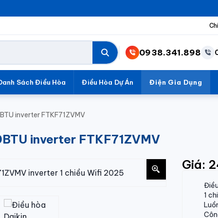
Ch
0938.341.898
Danh Sách Điều Hòa
Điều Hòa Dự Án
Điện Gia Dụng
00BTU inverter FTKF71ZVMV
000BTU inverter FTKF71ZVMV
Giá: 
Điề
1 c
Luồn
Công