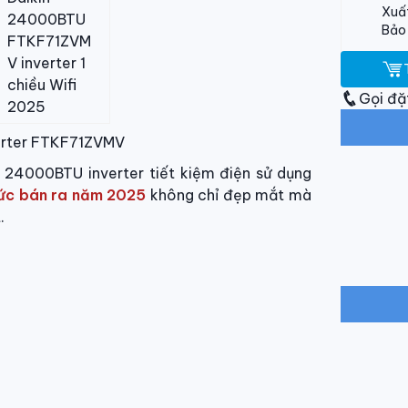
Xuất
Bảo
Gọi đặ
verter FTKF71ZVMV
u 24000BTU inverter tiết kiệm điện sử dụng
hức bán ra năm 2025
không chỉ đẹp mắt mà
.