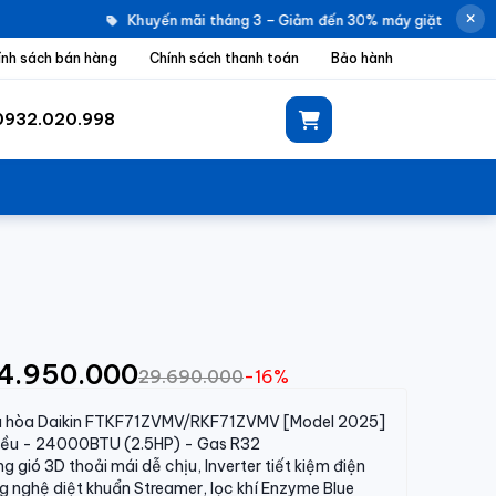
Khuyến mãi tháng 3 – Giảm đến 30% máy giặt Electrol
ính sách bán hàng
Chính sách thanh toán
Bảo hành
0932.020.998
24.950.000
29.690.000
-16%
u hòa Daikin FTKF71ZVMV/RKF71ZVMV [Model 2025]
hiều - 24000BTU (2.5HP) - Gas R32
g gió 3D thoải mái dễ chịu, Inverter tiết kiệm điện
 nghệ diệt khuẩn Streamer, lọc khí Enzyme Blue