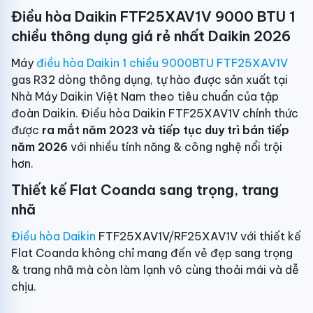
Điều hòa Daikin FTF25XAV1V 9000 BTU 1
chiều thông dụng giá rẻ nhất Daikin 2026
Máy
điều hòa Daikin 1 chiều 9000BTU FTF25XAV1V
gas R32 dòng thông dụng, tự hào được sản xuất tại
Nhà Máy Daikin Việt Nam theo tiêu chuẩn của tập
đoàn Daikin. Điều hòa Daikin FTF25XAV1V chính thức
được
ra mắt năm 2023 và tiếp tục duy trì bán tiếp
năm 2026
với nhiều tính năng & công nghệ nổi trội
hơn.
Thiết kế Flat Coanda sang trọng, trang
nhã
Điều hòa Daikin
FTF25XAV1V/RF25XAV1V với thiết kế
Flat Coanda không chỉ mang đến vẻ đẹp sang trọng
& trang nhã mà còn làm lạnh vô cùng thoải mái và dễ
chịu.