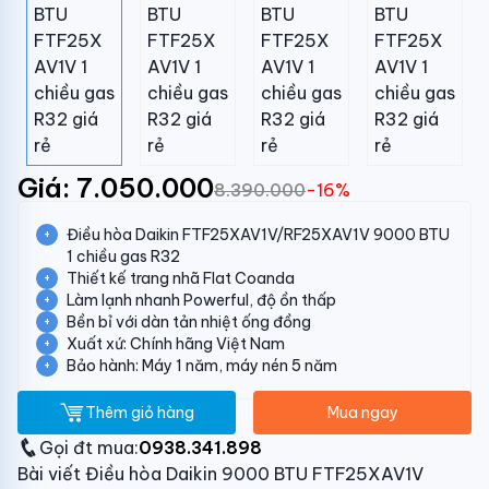
Giá: 7.050.000
8.390.000
-16%
Điều hòa Daikin FTF25XAV1V/RF25XAV1V 9000 BTU
1 chiều gas R32
Thiết kế trang nhã Flat Coanda
Làm lạnh nhanh Powerful, độ ồn thấp
Bền bỉ với dàn tản nhiệt ống đồng
Xuất xứ: Chính hãng Việt Nam
Bảo hành: Máy 1 năm, máy nén 5 năm
Thêm giỏ hàng
Mua ngay
Gọi đt mua:
0938.341.898
Bài viết Điều hòa Daikin 9000 BTU FTF25XAV1V