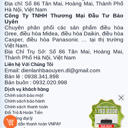
Sử dụng môi chất lạnh R32 mới nhất
Địa chỉ: Số 86 Tân Mai, Hoàng Mai, Thành Phố
Hà Nội, Việt Nam
Daikin - Nhà sản xuất máy điều hòa hàng đầu thế giới
Công Ty TNHH Thương Mại Đầu Tư Bảo
tiên phong trong việc sử dụng
môi chất lạnh R32
-
Uyên
Môi chất lạnh thế hệ mới mang lại hiệu suất làm lạnh
Chuyên phân phối các sản phẩm điều hòa
cao hơn, không gây suy giảm tầng ozone và có chỉ số
Gree, điều
hòa Midea, điều hòa Daikin, điều hòa
làm nóng trái đất thấp.
Casper, điều hòa
Panasonic … tại thị trường
Việt Nam.
Địa Chỉ Trụ Sở: Số 86 Tân Mai, Hoàng Mai,
Thành Phố Hà Nội, Việt Nam
Liên hệ Với Chúng Tôi
Email: dienlanhbaouyen.dl@gmail.com
Bền bỉ với dàn tản nhiệt bằng đồng
Bán lẻ : 0938.341.898
Bán buôn : 0932.020.998
Máy điều hòa 9000 BTU Daikin FTF25XAV1V sử dụng
Dịch vụ khách hàng
dàn đồng
giúp tăng hiệu suất làm lạnh, cũng như giúp
Chính sách bảo mật
tăng độ bền cho sản phẩm.
Chính sách bảo hành
Chính sách thanh toán
Đổi Trả & Hoàn Tiền
Hệ thống đại lý
Hướng dẫn thanh toán VNPAY