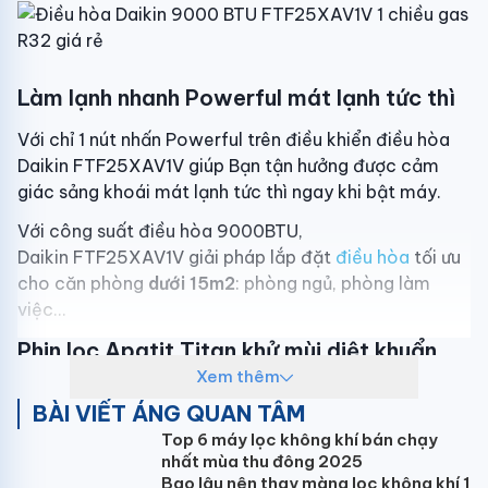
Làm lạnh nhanh Powerful mát lạnh tức thì
Với chỉ 1 nút nhấn Powerful trên điều khiển điều hòa
Daikin FTF25XAV1V giúp Bạn tận hưởng được cảm
giác sảng khoái mát lạnh tức thì ngay khi bật máy.
Với công suất điều hòa 9000BTU,
Daikin FTF25XAV1V giải pháp lắp đặt
điều hòa
tối ưu
cho căn phòng
dưới 15m2
: phòng ngủ, phòng làm
việc...
Phin lọc Apatit Titan khử mùi diệt khuẩn
Xem thêm
hiệu quả
BÀI VIẾT ÁNG QUAN TÂM
Không chỉ làm lạnh nhanh, vận hành êm, thiết kế đẹp
Top 6 máy lọc không khí bán chạy
máy điều hòa Daikin FTF25XAV1V trang bị phin
nhất mùa thu đông 2025
lọc Apatit Titan (tuổi thọ lên đến 03 năm nếu thực
Bao lâu nên thay màng lọc không khí 1