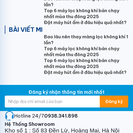
hiện vệ sinh sáu tháng một lần) có thể vô hiệu hóa vi
lần?
khuẩn và virus. Mang lại không khí trong lành, sạch sẽ
Top 6 máy lọc không khí bán chạy
nhất mùa thu đông 2025
bảo vệ sức khỏe những người thân yêu của Bạn.
Đặt máy hút ẩm ở đâu hiệu quả nhất?
BÀI VIẾT MI
Bao lâu nên thay màng lọc không khí 1
lần?
Vận hành êm ái
Top 6 máy lọc không khí bán chạy
nhất mùa thu đông 2025
Điều hòa Daikin FTF25XAV1V vận hành êm ái mang
Top 6 máy lọc không khí bán chạy
lại không gian yên tĩnh và phút giây nghỉ ngơi thực
nhất mùa thu đông 2025
sự. Năm tốc độ quạt tùy chọn giúp người dùng có
Đặt máy hút ẩm ở đâu hiệu quả nhất?
nhiều lựa chọn hơn. Bằng cách chọn chế độ hoạt
động êm, độ ồn có thể giảm đến 25 dB(A).
Đăng ký nhận thông tin mới nhất
Chế độ ngủ ngon
Đăng ký
Khi bật chế độ ngủ ngon, nhiệt độ sẽ tăng dần theo
các mô hình nhiệt độ ngủ thông thường giúp bạn có
Hotline 24/7:
0938.341.898
được giấc ngủ ngon, dễ chịu nhất.
Hệ Thống Showroom
Kho số 1 : Số 83 Đền Lừ, Hoàng Mai, Hà Nội