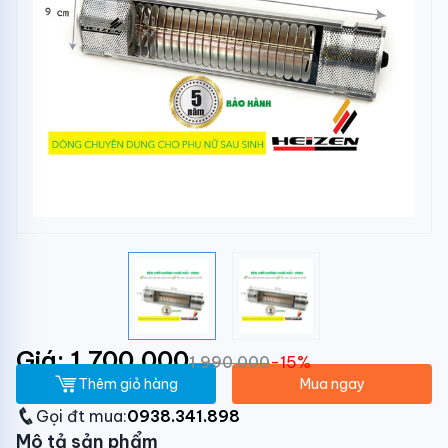
Giá: 1.700.000
1.990.000
-15%
Thêm giỏ hàng
Mua ngay
Gọi đt mua:
0938.341.898
Mô tả sản phẩm