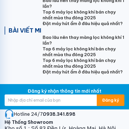
Bao lâu nên thay màng lọc không khí 1
lần?
Cam kết sản phẩm chính hãng 100%
Top 6 máy lọc không khí bán chạy
nhất mùa thu đông 2025
Đặt máy hút ẩm ở đâu hiệu quả nhất?
BÀI VIẾT MI
Đèn sưởi nhà tắm
Heizen HEIT-5
phù hợp để lắp đặt
trong phòng tắm, sử dụng để sưởi ấm vào những ngày
Bao lâu nên thay màng lọc không khí 1
lần?
trời lạnh, đặc biệt tốt cho người già và trẻ em, phụ nữ
Top 6 máy lọc không khí bán chạy
sau sinh khi tắm. Ngoài ra,
Đèn sưởi nhà tắm Heizen
nhất mùa thu đông 2025
HEIT-5
còn có thiết kế đẹp và sang trọng hứa hẹn sẽ
Top 6 máy lọc không khí bán chạy
là một điểm nhấn thẩm mỹ đắt giá, giúp tôn lên vẻ
nhất mùa thu đông 2025
đẹp cho phòng tắm của gia đình bạn.
Đặt máy hút ẩm ở đâu hiệu quả nhất?
Đăng ký nhận thông tin mới nhất
Tham khảo hình ảnh thực tế đèn sưởi phòng tắm
Heizen
mini chống chói mắt toàn phần HEIT-5
Đăng ký
Hotline 24/7:
0938.341.898
Hệ Thống Showroom
Kho số 1 : Số 83 Đền Lừ, Hoàng Mai, Hà Nội