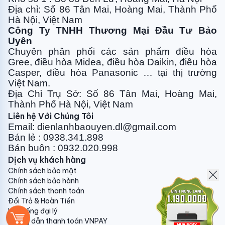
Địa chỉ: Số 86 Tân Mai, Hoàng Mai, Thành Phố
Hà Nội, Việt Nam
Công Ty TNHH Thương Mại Đầu Tư Bảo
Uyên
Chuyên phân phối các sản phẩm điều hòa
Gree, điều
hòa Midea, điều hòa Daikin, điều hòa
Casper, điều hòa
Panasonic … tại thị trường
Việt Nam.
Địa Chỉ Trụ Sở: Số 86 Tân Mai, Hoàng Mai,
Thành Phố Hà Nội, Việt Nam
Liên hệ Với Chúng Tôi
Email: dienlanhbaouyen.dl@gmail.com
Bán lẻ : 0938.341.898
Bán buôn : 0932.020.998
Dịch vụ khách hàng
Chính sách bảo mật
Chính sách bảo hành
Chính sách thanh toán
Đổi Trả & Hoàn Tiền
Hệ thống đại lý
Hướng dẫn thanh toán VNPAY