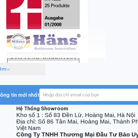
hêm
ông tin mới nhất
Hệ Thống Showroom
Kho số 1 : Số 83 Đền Lừ, Hoàng Mai, Hà Nội
Địa chỉ: Số 86 Tân Mai, Hoàng Mai, Thành P
chính hãng 100%
Việt Nam
Công Ty TNHH Thương Mại Đầu Tư Bảo U