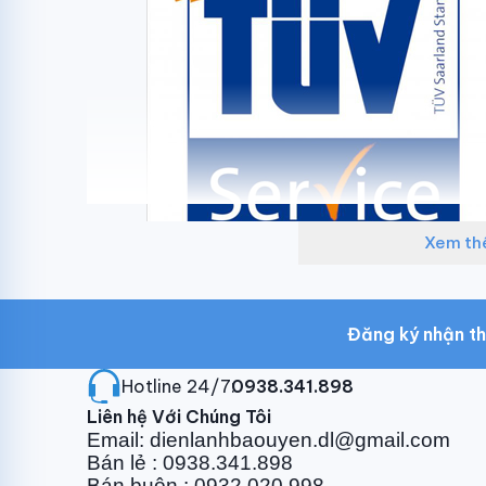
Xem t
Đăng ký nhận th
Hotline 24/7:
0938.341.898
Liên hệ Với Chúng Tôi
Email: dienlanhbaouyen.dl@gmail.com
Cam kết sản phẩm 
Bán lẻ : 0938.341.898
Bán buôn : 0932.020.998