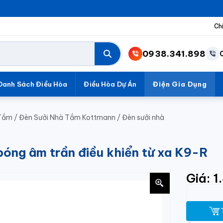
Ch
0938.341.898
Danh Sách Điều Hòa
Điều Hòa Dự Án
Điện Gia Dụng
 Tắm
/
Đèn Sưởi Nhà Tắm Kottmann
/
Đèn sưởi nhà
óng âm trần điều khiển từ xa K9-R
Giá: 