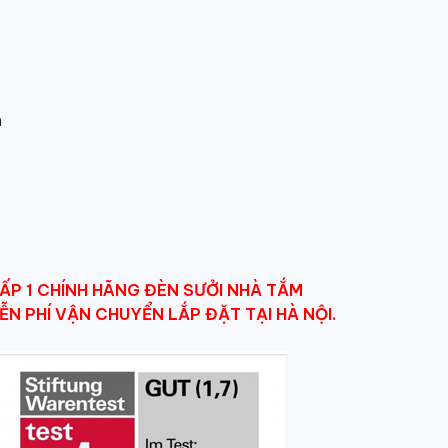
n
ẤP 1 CHÍNH HÃNG ĐÈN SƯỞI NHÀ TẮM
ỄN PHÍ VẬN CHUYỂN LẮP ĐẶT TẠI HÀ NỘI.