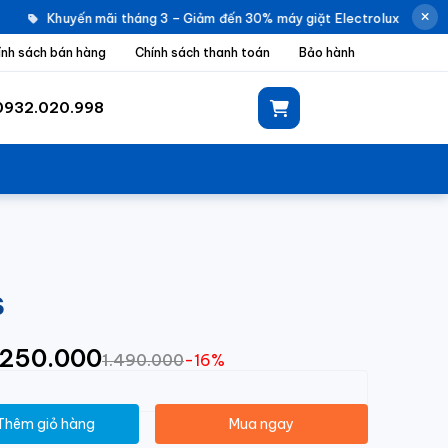
Khuyến mãi tháng 3 – Giảm đến 30% máy giặt Electrolux |
Khuyế
ính sách bán hàng
Chính sách thanh toán
Bảo hành
0932.020.998
S
1.250.000
1.490.000
-16%
Thêm giỏ hàng
Mua ngay