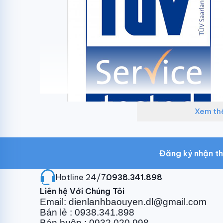
Xem t
Đăng ký nhận th
Hotline 24/7:
0938.341.898
Cam kết sản phẩm 
Liên hệ Với Chúng Tôi
Email: dienlanhbaouyen.dl@gmail.com
Bán lẻ : 0938.341.898
Bán buôn : 0932.020.998