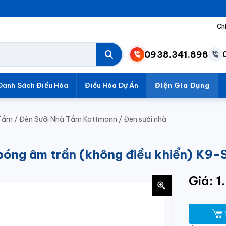
Ch
0938.341.898
Danh Sách Điều Hòa
Điều Hòa Dự Án
Điện Gia Dụng
 Tắm
/
Đèn Sưởi Nhà Tắm Kottmann
/
Đèn sưởi nhà
S
bóng âm trần (không điều khiển) K9-
Giá: 