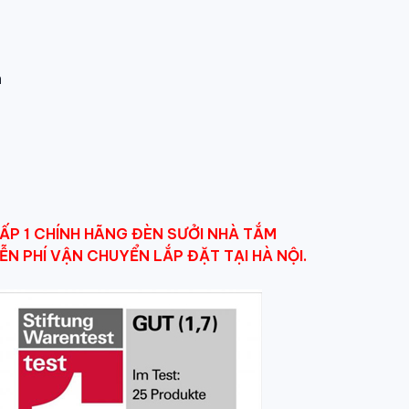
n
ẤP 1 CHÍNH HÃNG ĐÈN SƯỞI NHÀ TẮM
ỄN PHÍ VẬN CHUYỂN LẮP ĐẶT TẠI HÀ NỘI.