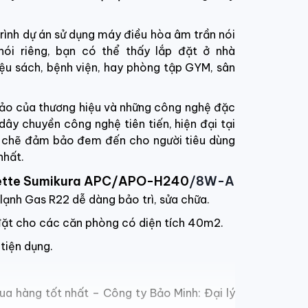
rình dự án sử dụng máy điều hòa âm trần nói
ói riêng, bạn có thể thấy lắp đặt ở nhà
iệu sách, bệnh viện, hay phòng tập GYM, sân
hảo của thương hiệu và những công nghệ đặc
 dây chuyền công nghệ tiên tiến, hiện đại tại
t chẽ đảm bảo đem đến cho người tiêu dùng
nhất.
ssette Sumikura APC/APO-H240
/8W-A
 lạnh Gas R22 dễ dàng bảo trì, sửa chữa.
đặt cho các căn phòng có diện tích 40m2.
tiện dụng.
mua hàng tốt nhất – Công ty Bảo Minh:
Đại lý