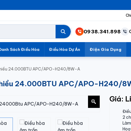
Ch
0938.341.898
Danh Sách Điều Hòa
Điều Hòa Dự Án
Điện Gia Dụng
2 chiều 24.000BTU APC/APO-H240/8W-A
2 chiều 24.000BTU APC/APO-H240/
Giá: L
Điều
2 c
Làm 
Hoạ