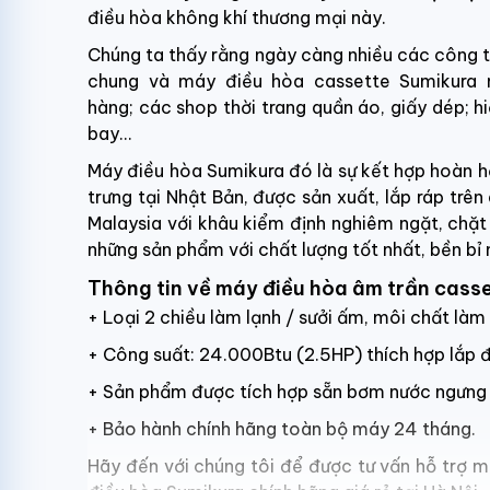
điều hòa không khí thương mại này.
Chúng ta thấy rằng ngày càng nhiều các công t
chung và máy điều hòa cassette Sumikura n
hàng; các shop thời trang quần áo, giấy dép; h
bay…
Máy điều hòa Sumikura đó là sự kết hợp hoàn 
trưng tại Nhật Bản, được sản xuất, lắp ráp trên
Malaysia với khâu kiểm định nghiêm ngặt, chặ
những sản phẩm với chất lượng tốt nhất, bền bỉ 
Thông tin về máy điều hòa âm trần ca
+ Loại 2 chiều làm lạnh / sưởi ấm, môi chất làm
+ Công suất: 24.000Btu (2.5HP) thích hợp lắp 
+ Sản phẩm được tích hợp sẵn bơm nước ngưng 
+ Bảo hành chính hãng toàn bộ máy 24 tháng.
Hãy đến với chúng tôi để được tư vấn hỗ trợ 