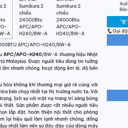
Xuất
Bảo 
Gọi đặ
u 24.000BTU APC/APO-H240/8W-A
ều
APC/APO-H240
/8W-A
thương hiệu Nhật
ừ Malaysia. Được người tiêu dùng tin tưởng
ởi ấm nhanh chóng, hoạt động êm ái, độ bền
 hòa không khí thương mại giá rẻ cùng với
hòa bán chạy nhất tại thị trường nước ta. Với
ọng, lịch sự với mặt nạ trang trí sáng bóng
i thất. Sản phẩm được rất nhiều người tiêu
họn lắp đặt, hoàn thiện nội thất cho phòng
m lại hiệu quả làm lạnh nhanh chóng, đồng
i duy nhất làm nên sự độc đáo của dòng máy