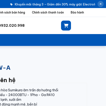
Khuyến mãi tháng 3 – Giảm đến 30% máy giặt Electrolux |
ính sách bán hàng
Chính sách thanh toán
Bảo hành
0932.020.998
8W-A
iên hệ
 hòa Sumikura âm trần đa hướng thổi
hiều - 24000BTU - 1Pha - Ga R410
lạnh, sưởi ấm
t động mạnh mẽ, bền bỉ