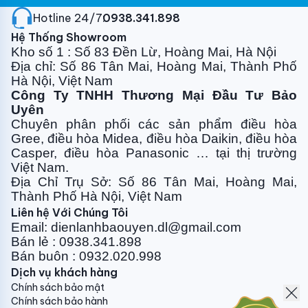
950*75*950 Kích thước cả thùng (R*C*D) mm
Hotline 24/7:
0938.341.898
1050*146*1040 Trọng lượng Kg 8 Kích cỡ Ống lỏng
Hệ Thống Showroom
mm 9.52 Ống hơi mm 15.9 Chiều dài đường ống tối đa
Kho số 1 : Số 83 Đền Lừ, Hoàng Mai, Hà Nội
m 20 Chiều cao đường ống tối đa m 10 Loại môi chất
Địa chỉ: Số 86 Tân Mai, Hoàng Mai, Thành Phố
làm lạnh (Gas lạnh) R410 Bộ điều khiển từ xa Loại
Hà Nội, Việt Nam
không dây
Công Ty TNHH Thương Mại Đầu Tư Bảo
Bảng giá lắp đặt điều hòa Điều hòa âm trần Sumikura
Uyên
1 chiều 24.000BTU APC/APO-240/8W-A
Chuyên phân phối các sản phẩm điều hòa
Gree, điều
hòa Midea, điều hòa Daikin, điều hòa
STT
VẬT TƯ
ĐVT
SL
ĐƠN GIÁ
Casper, điều hòa
Panasonic … tại thị trường
(Chưa VAT)
THÀNH TIỀN
Việt Nam.
(Chưa VAT)
1
ỐNG ĐỒNG RUBY, BẢO ÔN ĐÔI
Địa Chỉ Trụ Sở: Số 86 Tân Mai, Hoàng Mai,
SUPERLON, BĂNG CUỐN
1,1 Công suất
Thành Phố Hà Nội, Việt Nam
18.000BTU - 24.000BTU Mét 270.000 1,2 Công
Liên hệ Với Chúng Tôi
Email: dienlanhbaouyen.dl@gmail.com
suất 26.000BTU - 50.000BTU Mét 310.000
2
CHI
Bán lẻ : 0938.341.898
PHÍ NHÂN CÔNG LẮP ĐẶT
2,1 Điều hòa Tủ đứng
Bán buôn : 0932.020.998
công suất 18.000BTU-28.000BTU Bộ 450.000 2,2
Dịch vụ khách hàng
Điều hòa Tủ đứng công suất 30.000BTU-50.000BTU
Chính sách bảo mật
Bộ 550.000 2,3 Điều hòa Âm trần / Áp trần công
Chính sách bảo hành