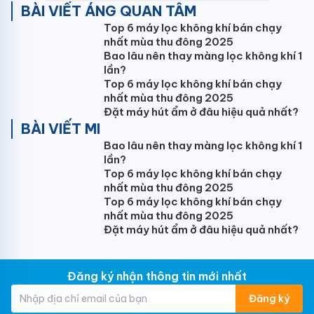
BÀI VIẾT ÁNG QUAN TÂM
Hãy đến với Bảo Minh -
Đại lý điều hòa Sumikura
giá
Top 6 máy lọc không khí bán chạy
rẻ phân phối chính thức tại Hà Nội
nhất mùa thu đông 2025
Bao lâu nên thay màng lọc không khí 1
Thống số kỹ thuật Điều hòa âm trần Sumikura 1 chiều
lần?
24.000BTU APC/APO-240/8W-A
Top 6 máy lọc không khí bán chạy
nhất mùa thu đông 2025
Điều hòa âm trần
Sumikura MODEL APC/APO-
Đặt máy hút ẩm ở đâu hiệu quả nhất?
240/8W-A Công suất làm lạnh/ sưởi Btu/h 24000
BÀI VIẾT MI
HP 2.5 Điện nguồn 220~/1P/50Hz Điện năng tiêu
Bao lâu nên thay màng lọc không khí 1
thụ W 2600 Dòng điện định mức A 12.2 Hiệu suất
lần?
năng lượng E.E.R W/W 2.73/2.82 Khử ẩm L/h 2.9 Dàn
Top 6 máy lọc không khí bán chạy
lạnh Lưu lượng gió (cao/t.bình/thấp) m3/h 1350 Độ
nhất mùa thu đông 2025
ồn (cao/t.bình/thấp) dB(A) 45/40 Kích thước máy
Top 6 máy lọc không khí bán chạy
nhất mùa thu đông 2025
(R*C*D) mm 840*240*840 Kích thước cả thùng
Đặt máy hút ẩm ở đâu hiệu quả nhất?
(R*C*D) mm 940*325*1048 Trọng lượng tịnh/cả
thùng Kg 38/45 Dàn nóng Độ ồn dB(A) 57 Kích thước
máy (R*C*D) mm 860*700*320 Kích thước cả thùng
Đăng ký nhận thông tin mới nhất
(R*C*D) mm 1030*780*445 Trọng lượng tịnh/cả
Đăng ký
thùng Kg 52/60 Mặt nạ Kích thước thân (R*C*D) mm