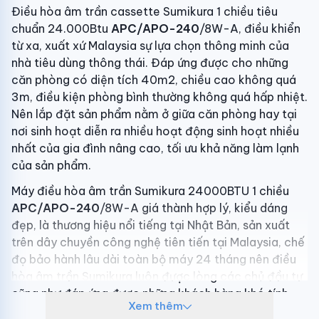
Điều hòa âm trần cassette Sumikura 1 chiều tiêu
chuẩn 24.000Btu
APC/APO-240
/8W-A, điều khiển
từ xa, xuất xứ Malaysia sự lựa chọn thông minh của
nhà tiêu dùng thông thái. Đáp ứng được cho những
căn phòng có diện tích 40m2, chiều cao không quá
3m, điều kiện phòng bình thường không quá hấp nhiệt.
Nên lắp đặt sản phẩm nằm ở giữa căn phòng hay tại
nơi sinh hoạt diễn ra nhiều hoạt động sinh hoạt nhiều
nhất của gia đình nâng cao, tối ưu khả năng làm lạnh
của sản phẩm.
Máy điều hòa âm trần Sumikura 24000BTU 1 chiều
APC/APO-240
/8W-A giá thành hợp lý, kiểu dáng
đẹp, là thương hiệu nổi tiếng tại Nhật Bản, sản xuất
trên dây chuyền công nghệ tiên tiến tại Malaysia, chế
đọ bảo hành lâu dài toàn bộ máy 24 tháng nên điều
hòa âm trần Sumikura luôn được lòng các chủ đầu tư
cũng như đáp ứng được những khách hàng khó tính
Xem thêm
trên thị trường.