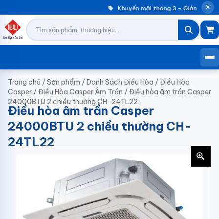
Khuyến mãi tháng 3 – Giảm đến 30
Trang chủ
/
Sản phẩm
/
Danh Sách Điều Hòa
/
Điều Hòa
Casper
/
Điều Hòa Casper Âm Trần
/
Điều hòa âm trần Casper
24000BTU 2 chiều thường CH-24TL22
Điều hòa âm trần Casper
24000BTU 2 chiều thường CH-
24TL22