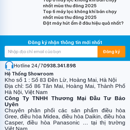
nhất mùa thu đông 2025
Top 6 máy lọc không khí bán chạy
Độ Ồn Thấp
nhất mùa thu đông 2025
Đặt máy hút ẩm ở đâu hiệu quả nhất?
Dàn lạnh âm trần cassette với cấu trúc quạt tối ưu và
bổ sung lớp đệm mút chống ồn, giúp giảm độ ồn, phù
hợp với các không gian thương mại như nhà hàng, văn
Đăng ký nhận thông tin mới nhất
phòng, cửa hàng vừa và nhỏ.
Đăng ký
Hotline 24/7:
0938.341.898
Hệ Thống Showroom
Kho số 1 : Số 83 Đền Lừ, Hoàng Mai, Hà Nội
Địa chỉ: Số 86 Tân Mai, Hoàng Mai, Thành Phố
Hà Nội, Việt Nam
Công Ty TNHH Thương Mại Đầu Tư Bảo
Uyên
Chuyên phân phối các sản phẩm điều hòa
Gree, điều
hòa Midea, điều hòa Daikin, điều hòa
Casper, điều hòa
Panasonic … tại thị trường
Việt Nam.