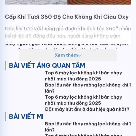
Cấp Khí Tươi 360 Độ Cho Không Khí Giàu Oxy
Cấp khí tươi với luồng gió được khuếch tán 360° phân
bố nhiệt độ đồng đều hơn, người dùng không cảm
thấy ngột ngạt và bí bách, luồng khí tươi luân chuyển
tạo cảm giác tươi mới, sảng khoái và tốt cho sức
Xem thêm
khỏe.
BÀI VIẾT ÁNG QUAN TÂM
Top 6 máy lọc không khí bán chạy
nhất mùa thu đông 2025
Bao lâu nên thay màng lọc không khí 1
lần?
Top 6 máy lọc không khí bán chạy
nhất mùa thu đông 2025
Đặt máy hút ẩm ở đâu hiệu quả nhất?
BÀI VIẾT MI
Bao lâu nên thay màng lọc không khí 1
lần?
Top 6 máy lọc không khí bán chạy