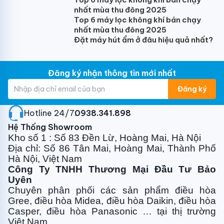
nhất mùa thu đông 2025
Top 6 máy lọc không khí bán chạy
Cấp Khí Tươi 360 Độ Cho Không Khí Giàu Oxy
nhất mùa thu đông 2025
Đặt máy hút ẩm ở đâu hiệu quả nhất?
Cấp khí tươi với luồng gió được khuếch tán 360° phân
bố nhiệt độ đồng đều hơn, người dùng không cảm
Đăng ký nhận thông tin mới nhất
thấy ngột ngạt và bí bách, luồng khí tươi luân chuyển
tạo cảm giác tươi mới, sảng khoái và tốt cho sức
Đăng ký
khỏe.
Hotline 24/7:
0938.341.898
Hệ Thống Showroom
Kho số 1 : Số 83 Đền Lừ, Hoàng Mai, Hà Nội
Địa chỉ: Số 86 Tân Mai, Hoàng Mai, Thành Phố
Hà Nội, Việt Nam
Công Ty TNHH Thương Mại Đầu Tư Bảo
Uyên
Chuyên phân phối các sản phẩm điều hòa
Gree, điều
hòa Midea, điều hòa Daikin, điều hòa
Casper, điều hòa
Panasonic … tại thị trường
Việt Nam.