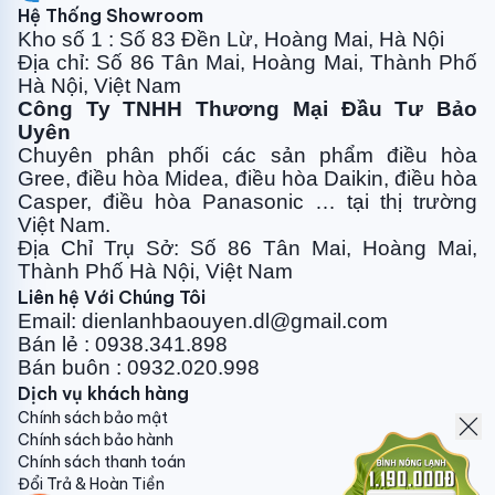
Hệ Thống Showroom
giúp tiết kiệm điện năng hiệu quả, duy trì nhiệt độ ổn
Kho số 1 : Số 83 Đền Lừ, Hoàng Mai, Hà Nội
định và vận hành êm ái hơn, mang đến sự thoải mái
Địa chỉ: Số 86 Tân Mai, Hoàng Mai, Thành Phố
dễ chịu cho cho người dùng.
Hà Nội, Việt Nam
Công Ty TNHH Thương Mại Đầu Tư Bảo
Nếu Bạn chưa tin rằng điều hòa inverter tiết kiệm
Uyên
điện thì xem thêm bài viết sau:
Điều hòa Inverter là
Chuyên phân phối các sản phẩm điều hòa
gì ? Có thực sự tiết kiệm điện và bền không? Theo
Gree, điều
hòa Midea, điều hòa Daikin, điều hòa
đánh giá MỚI NHẤT từ Chuyên Gia
Casper, điều hòa
Panasonic … tại thị trường
Việt Nam.
Ngăn ngừa COVID-19, diệt khuẩn & khử
Địa Chỉ Trụ Sở: Số 86 Tân Mai, Hoàng Mai,
mùi hiệu quả
Thành Phố Hà Nội, Việt Nam
Liên hệ Với Chúng Tôi
Công nghệ Nanoe-G
Email: dienlanhbaouyen.dl@gmail.com
Bán lẻ : 0938.341.898
Trước tình trạng ô nhiễm không khí gia tăng, ảnh
Bán buôn : 0932.020.998
hưởng tới sức khỏe sinh hoạt của mỗi chúng ta. Vì thế
Dịch vụ khách hàng
máy điều hòa Panasonic được trang bị
công nghệ lọc
Chính sách bảo mật
khí Nanoe-G
tiên tiến, hiện đại vượt trội hơn bất kỳ
Chính sách bảo hành
hãng điều hòa nào khác đang được bán trên thị
Chính sách thanh toán
trường.
Đổi Trả & Hoàn Tiền