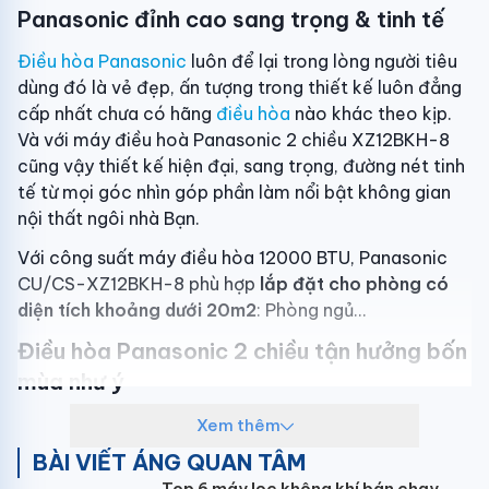
Panasonic đỉnh cao sang trọng & tinh tế
Điều hòa Panasonic
luôn để lại trong lòng người tiêu
dùng đó là vẻ đẹp, ấn tượng trong thiết kế luôn đẳng
cấp nhất chưa có hãng
điều hòa
nào khác theo kịp.
Và với máy điều hoà Panasonic 2 chiều XZ12BKH-8
cũng vậy thiết kế hiện đại, sang trọng, đường nét tinh
tế từ mọi góc nhìn góp phần làm nổi bật không gian
nội thất ngôi nhà Bạn.
Với công suất máy điều hòa 12000 BTU, Panasonic
CU/CS-XZ12BKH-8 phù hợp
lắp đặt cho phòng có
diện tích khoảng dưới 20m2
: Phòng ngủ...
Điều hòa Panasonic 2 chiều tận hưởng bốn
mùa như ý
Làm lạnh nhanh iAUTO-X
Xem thêm
BÀI VIẾT ÁNG QUAN TÂM
Công nghệ làm lạnh nhanh iAUTO-X của điều hoà
Top 6 máy lọc không khí bán chạy