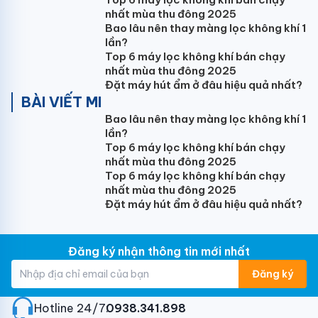
Panasonic XZ12BKH-8 cho phép máy nén đạt được
nhất mùa thu đông 2025
tần số tối đa một cách nhanh chóng, mang đến luồng
Bao lâu nên thay màng lọc không khí 1
không khí
mát lạnh sảng khoái ngay tức thì
.
lần?
Top 6 máy lọc không khí bán chạy
Cánh đảo gió kép linh hoạt AEROWINGS
nhất mùa thu đông 2025
Đặt máy hút ẩm ở đâu hiệu quả nhất?
Máy điều hòa Panasonic XZ12BKH-8 có cánh đảo gió
BÀI VIẾT MI
phía dưới Big Flap rộng đến 79mm, hướng
luồng gió
Bao lâu nên thay màng lọc không khí 1
thổi xa hơn
, làm mát căn phòng một cách đồng đều
lần?
và rộng khắp. Cánh đảo gió kép
thổi gió 4 chiều
lên/
Top 6 máy lọc không khí bán chạy
xuống, trái/ phải làm lạnh dễ chịu và thoải mái.
nhất mùa thu đông 2025
Top 6 máy lọc không khí bán chạy
nhất mùa thu đông 2025
Đặt máy hút ẩm ở đâu hiệu quả nhất?
Điều hòa Panasonic Inverter tiết kiệm điện
lên đến 60%
Đăng ký nhận thông tin mới nhất
Đăng ký
Điều hòa Panasonic 2 chiều 12000BTU XZ12BKH-8
được trang bị công nghệ biến tần inverter có khả
Hotline 24/7:
0938.341.898
năng thay đổi tốc độ máy nén theo nhiệt độ phòng,