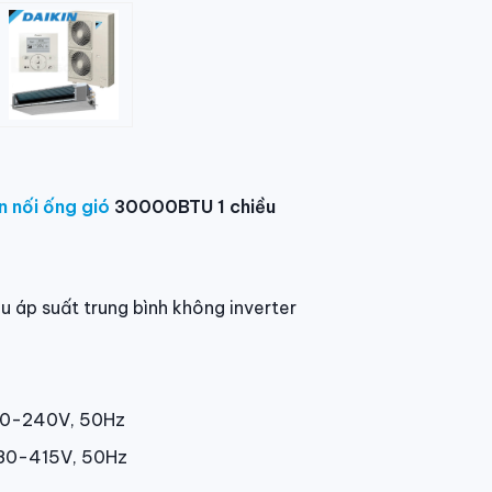
n nối ống gió
30000BTU 1 chiều
ều áp suất trung bình không inverter
220-240V, 50Hz
380-415V, 50Hz