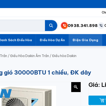
Ch
0938.341.898
Danh Sách Điều Hòa
Điều Hòa Dự Án
Điện Gia Dụng
Trần
/
Điều Hòa Daikin Âm Trần
/
Điều hòa Daikin
ng gió 30000BTU 1 chiều, ĐK dây
Giá: L