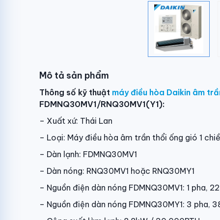
Mô tả sản phẩm
Thông số kỹ thuật
máy điều hòa Daikin âm trầ
FDMNQ30MV1/RNQ30MV1(Y1):
– Xuất xứ: Thái Lan
– Loại: Máy điều hòa âm trần thổi ống gió 1 chi
– Dàn lạnh: FDMNQ30MV1
– Dàn nóng: RNQ30MV1 hoặc RNQ30MY1
– Nguồn điện dàn nóng FDMNQ30MV1: 1 pha, 
– Nguồn điện dàn nóng FDMNQ30MY1: 3 pha, 