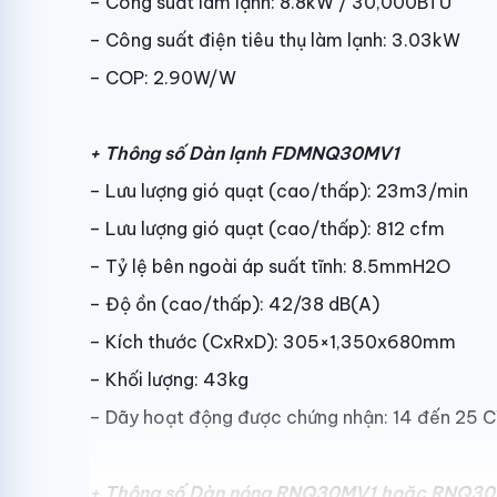
– Công suất làm lạnh: 8.8kW / 30,000BTU
– Công suất điện tiêu thụ làm lạnh: 3.03kW
– COP: 2.90W/W
+ Thông số Dàn lạnh
FDMNQ30MV1
– Lưu lượng gió quạt (cao/thấp): 23m3/min
– Lưu lượng gió quạt (cao/thấp): 812 cfm
– Tỷ lệ bên ngoài áp suất tĩnh: 8.5mmH2O
– Độ ồn (cao/thấp): 42/38 dB(A)
– Kích thước (CxRxD): 305×1,350x680mm
– Khối lượng: 43kg
– Dãy hoạt động được chứng nhận: 14 đến 25 
+ Thông số Dàn nóng
RNQ30MV1 hoặc RNQ30