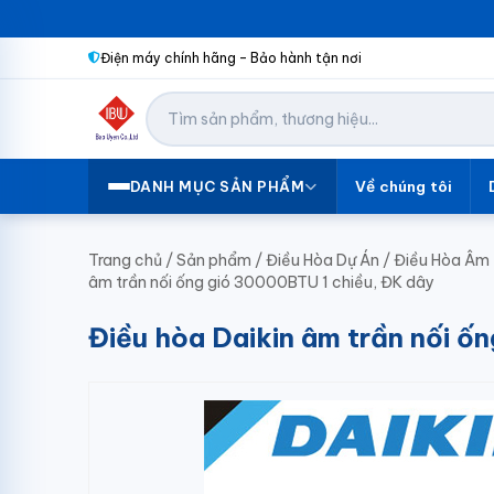
Điện máy chính hãng – Bảo hành tận nơi
Về chúng tôi
DANH MỤC SẢN PHẨM
Trang chủ
/
Sản phẩm
/
Điều Hòa Dự Án
/
Điều Hòa Âm 
âm trần nối ống gió 30000BTU 1 chiều, ĐK dây
Điều hòa Daikin âm trần nối ố