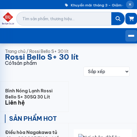
Khuyến mãi tháng 3 – Giảm đến 30%
Trang chủ
/
Rossi Bello S+ 30 lít
Rossi Bello S+ 30 lít
Có
1
sản phẩm
Bình Nóng Lạnh Rossi
Bello S+ 30SQ 30 Lít
Liên hệ
SẢN PHẨM HOT
Điều hòa Nagakawa tủ