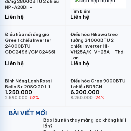
đứng 28000BTU 2 chiều
NP-A28DH+
Tìm kiếm
Liên hệ
Liên hệ
Điều hòa nối ống gió
Điều hòa Hikawa treo
Gree 1 chiều Inverter
tường 24000BTU 2
24000BTU
chiều Inverter HI-
GDC24S6I/GMC24S6I
VH25A/K-VH25A – Thái
Lan
Liên hệ
Liên hệ
Bình Nóng Lạnh Rossi
Điều hòa Gree 9000BTU
Bello S+ 20SQ 20 Lít
1 chiều BD9CN
1.250.000
6.300.000
2.590.000
-52%
8.250.000
-24%
BÀI VIẾT MỚI
Bao lâu nên thay màng lọc không khí 1
lần?