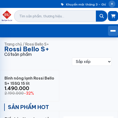
Khuyến mãi tháng 3 – Giảm đến 
Trang chủ
/
Rossi Bello S+
Rossi Bello S+
Có
1
sản phẩm
Bình nóng lạnh Rossi Bello
S+ 15SQ 15 lít
1.490.000
2.190.000
-32%
SẢN PHẨM HOT