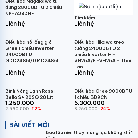
Điều hòa Nagakawa tủ
đứng 28000BTU 2 chiều
NP-A28DH+
Tìm kiếm
Liên hệ
Liên hệ
Điều hòa nối ống gió
Điều hòa Hikawa treo
Gree 1 chiều Inverter
tường 24000BTU 2
24000BTU
chiều Inverter HI-
GDC24S6I/GMC24S6I
VH25A/K-VH25A – Thái
Lan
Liên hệ
Liên hệ
Bình Nóng Lạnh Rossi
Điều hòa Gree 9000BTU
Bello S+ 20SQ 20 Lít
1 chiều BD9CN
1.250.000
6.300.000
2.590.000
-52%
8.250.000
-24%
BÀI VIẾT MỚI
Bao lâu nên thay màng lọc không khí 1