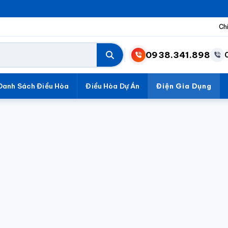
Ch
0938.341.898
Danh Sách Điều Hòa
Điều Hòa Dự Án
Điện Gia Dụng