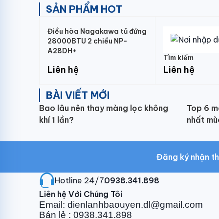
SẢN PHẨM HOT
Điều hòa Nagakawa tủ đứng
28000BTU 2 chiều NP-
A28DH+
Tìm kiếm
Liên hệ
Liên hệ
BÀI VIẾT MỚI
Bao lâu nên thay màng lọc không
Top 6 m
khí 1 lần?
nhất mù
Đăng ký nhận th
Hotline 24/7:
0938.341.898
Liên hệ Với Chúng Tôi
Email: dienlanhbaouyen.dl@gmail.com
Bán lẻ : 0938.341.898