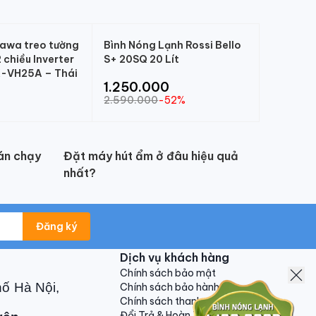
kawa treo tường
Bình Nóng Lạnh Rossi Bello
chiều Inverter
S+ 20SQ 20 Lít
-VH25A – Thái
1.250.000
2.590.000
-52%
án chạy
Đặt máy hút ẩm ở đâu hiệu quả
nhất?
Đăng ký
Dịch vụ khách hàng
Chính sách bảo mật
hố Hà Nội,
Chính sách bảo hành
Chính sách thanh toán
Đổi Trả & Hoàn Tiền