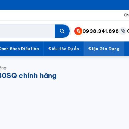
Ch
0938.341.898
Danh Sách Điều Hòa
Điều Hòa Dự Án
Điện Gia Dụng
hãng
 30SQ chính hãng