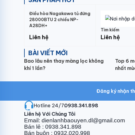
Điều hòa Nagakawa tủ đứng
28000BTU 2 chiều NP-
A28DH+
Tìm kiếm
Liên hệ
Liên hệ
BÀI VIẾT MỚI
Bao lâu nên thay màng lọc không
Top 6 m
khí 1 lần?
nhất mù
Đăng ký nhận th
Hotline 24/7:
0938.341.898
Liên hệ Với Chúng Tôi
Email: dienlanhbaouyen.dl@gmail.com
Bán lẻ : 0938.341.898
Bán buôn : 0932.020.998