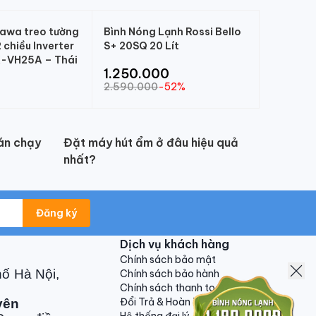
kawa treo tường
Bình Nóng Lạnh Rossi Bello
chiều Inverter
S+ 20SQ 20 Lít
-VH25A – Thái
1.250.000
2.590.000
-52%
án chạy
Đặt máy hút ẩm ở đâu hiệu quả
nhất?
Đăng ký
Dịch vụ khách hàng
Chính sách bảo mật
hố Hà Nội,
Chính sách bảo hành
Chính sách thanh toán
Đổi Trả & Hoàn Tiền
yên