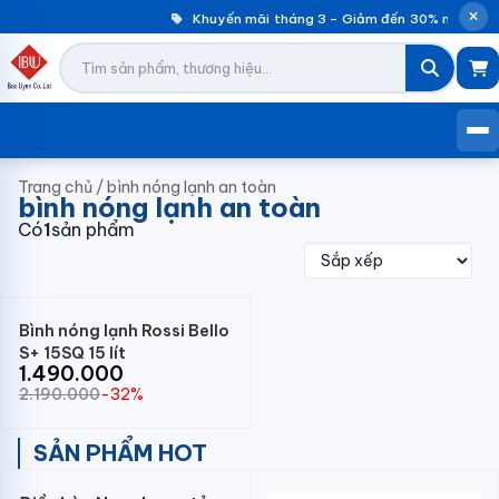
Khuyến mãi tháng 3 – Giảm đến 30% máy giặ
Trang chủ
/
bình nóng lạnh an toàn
bình nóng lạnh an toàn
Có
1
sản phẩm
Bình nóng lạnh Rossi Bello
S+ 15SQ 15 lít
1.490.000
2.190.000
-32%
SẢN PHẨM HOT