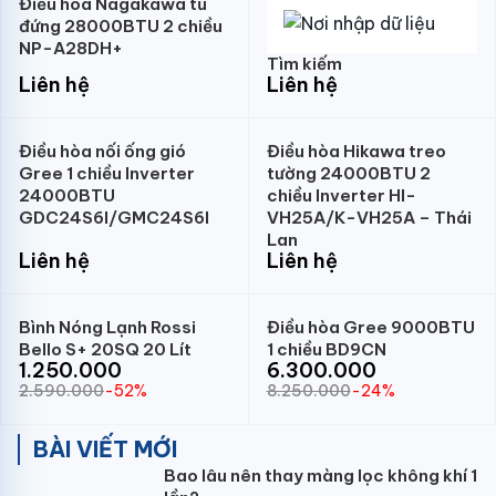
Điều hòa Nagakawa tủ
đứng 28000BTU 2 chiều
NP-A28DH+
Tìm kiếm
Liên hệ
Liên hệ
Điều hòa nối ống gió
Điều hòa Hikawa treo
Gree 1 chiều Inverter
tường 24000BTU 2
24000BTU
chiều Inverter HI-
GDC24S6I/GMC24S6I
VH25A/K-VH25A – Thái
Lan
Liên hệ
Liên hệ
Bình Nóng Lạnh Rossi
Điều hòa Gree 9000BTU
Bello S+ 20SQ 20 Lít
1 chiều BD9CN
1.250.000
6.300.000
2.590.000
-52%
8.250.000
-24%
BÀI VIẾT MỚI
Bao lâu nên thay màng lọc không khí 1