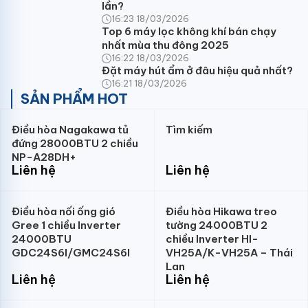
lần?
16:23 18/03/2026
Top 6 máy lọc không khí bán chạy
nhất mùa thu đông 2025
16:22 18/03/2026
Đặt máy hút ẩm ở đâu hiệu quả nhất?
16:21 18/03/2026
SẢN PHẨM HOT
Điều hòa Nagakawa tủ
Tìm kiếm
đứng 28000BTU 2 chiều
NP-A28DH+
Liên hệ
Liên hệ
Điều hòa nối ống gió
Điều hòa Hikawa treo
Gree 1 chiều Inverter
tường 24000BTU 2
24000BTU
chiều Inverter HI-
GDC24S6I/GMC24S6I
VH25A/K-VH25A – Thái
Lan
Liên hệ
Liên hệ