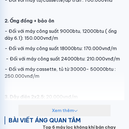
- Đối với máy tủ/cassette/áp trần : 700.000vnđ
2. Ống đồng + bảo ôn
- Đối với máy công suất 9000btu, 12000btu ( ống
dày 6.1): 150.000vnđ/m
- Đối với máy công suất 18000btu: 170.000vnđ/m
- Đối với máy công suất 24000btu: 210.000vnđ/m
- Đối với máy cassette, tủ từ 30000- 50000btu :
250.000vnđ/m
3. Dây điện 2x2.5:
20.000vnđ/m
Xem thêm
4. Ống nước ruột gà:
10.000vnđ/m
BÀI VIẾT ÁNG QUAN TÂM
Top 6 máy lọc không khí bán chạy