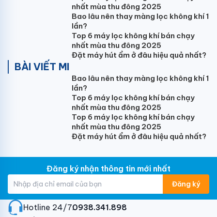
nhất mùa thu đông 2025
5. Ống nước PVC21,27:
25.000vnđ/m
Bao lâu nên thay màng lọc không khí 1
lần?
Top 6 máy lọc không khí bán chạy
nhất mùa thu đông 2025
6. Ống nước PVC21,27 + bảo ôn:
35.000vnđ/m
Đặt máy hút ẩm ở đâu hiệu quả nhất?
BÀI VIẾT MI
Bao lâu nên thay màng lọc không khí 1
7. Dây cáp nguồn:
70.000vnđ/m
lần?
Top 6 máy lọc không khí bán chạy
nhất mùa thu đông 2025
Top 6 máy lọc không khí bán chạy
8. Thanh ti treo dàn lạnh cassette:
150.000vnđ/m
nhất mùa thu đông 2025
Đặt máy hút ẩm ở đâu hiệu quả nhất?
9. Giá đỡ cục nóng
Đăng ký nhận thông tin mới nhất
- Máy treo tường 9000btu,12000btu: 80.000vnđ/bộ
Đăng ký
- Máy treo tường 18000btu: 150.000vnđ/bộ
- Máy treo tường 24000btu, tủ cassete:
Hotline 24/7:
0938.341.898