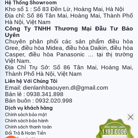
250.000vnđ/bộ
Hệ Thống Showroom
Kho số 1 : Số 83 Đền Lừ, Hoàng Mai, Hà Nội
Địa chỉ: Số 86 Tân Mai, Hoàng Mai, Thành Phố
Hà Nội, Việt Nam
10. Vật tư phụ:
Công Ty TNHH Thương Mại Đầu Tư Bảo
- Máy treo: 50.000vnđ/bộ
Uyên
Chuyên phân phối các sản phẩm điều hòa
- Máy tủ casssete: 100.000vnđ/bộ
Gree, điều
hòa Midea, điều hòa Daikin, điều hòa
Casper, điều hòa
Panasonic … tại thị trường
- Attomat 1 pha : 100.000vnđ/chiếc
Việt Nam.
Địa Chỉ Trụ Sở: Số 86 Tân Mai, Hoàng Mai,
- Attomat 3 pha : 350.000vnđ/chiếc
Thành Phố Hà Nội, Việt Nam
Liên hệ Với Chúng Tôi
Email: dienlanhbaouyen.dl@gmail.com
Quý khách hàng vui lòng liên hệ trực tiếp để được tư
Bán lẻ : 0938.341.898
vấn thêm về vật tư và phụ kiện kèm theo máy điều
Bán buôn : 0932.020.998
hòa, cũng như giá cả chính xác chi tiết nhất.
Dịch vụ khách hàng
Chính sách bảo mật
Gửi phản hồi
Chính sách bảo hành
Chính sách thanh toán
Đổi Trả & Hoàn Tiền