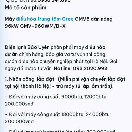
Gọi đt mua:
0938.341.898
Mô tả sản phẩm
Máy
điều hòa trung tâm Gree
GMV5 dàn nóng
96kW GMV-960WM/B-X
Điện lạnh Bảo Uyên
phân phối máy
điều hòa
dự án
chính hãng, báo giá và tư vấn thi công
dự án điều hòa chuyên nghiệp nhất tại Hà Nội. Gọi
ngay để được tư vấn.
Hotline: 093.2020.998
1. Nhân công lắp đặt : (Miễn phí vận chuyển lắp đặt
tại nội thành Hà Nội - trừ máy tủ, áp, ầm trần).
- Đối với máy công suất 9000btu, 12000btu:
200.000vnđ
- Đối với máy công suất 18000btu, 24000btu:
300.000vnđ