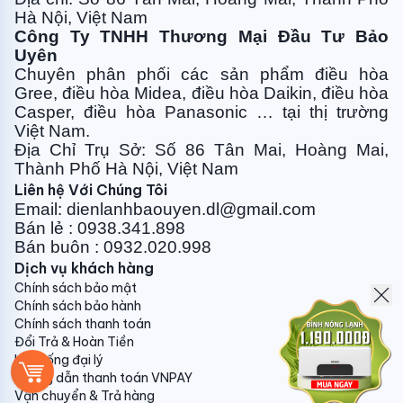
1. Nhân công lắp đặt : (Miễn phí vận chuyển lắp đặt
Hà Nội, Việt Nam
tại nội thành Hà Nội - trừ máy tủ, áp, ầm trần).
Công Ty TNHH Thương Mại Đầu Tư Bảo
Uyên
- Đối với máy công suất 9000btu, 12000btu:
Chuyên phân phối các sản phẩm điều hòa
200.000vnđ
Gree, điều
hòa Midea, điều hòa Daikin, điều hòa
Casper, điều hòa
Panasonic … tại thị trường
- Đối với máy công suất 18000btu, 24000btu:
Việt Nam.
300.000vnđ
Địa Chỉ Trụ Sở: Số 86 Tân Mai, Hoàng Mai,
Thành Phố Hà Nội, Việt Nam
- Đối với máy tủ/cassette/áp trần : 700.000vnđ
Liên hệ Với Chúng Tôi
Email: dienlanhbaouyen.dl@gmail.com
Bán lẻ : 0938.341.898
2. Ống đồng + bảo ôn
Bán buôn : 0932.020.998
Dịch vụ khách hàng
- Đối với máy công suất 9000btu, 12000btu ( ống
Chính sách bảo mật
dày 6.1): 150.000vnđ/m
Chính sách bảo hành
- Đối với máy công suất 18000btu: 170.000vnđ/m
Chính sách thanh toán
Đổi Trả & Hoàn Tiền
- Đối với máy công suất 24000btu: 210.000vnđ/m
Hệ thống đại lý
Hướng dẫn thanh toán VNPAY
- Đối với máy cassette, tủ từ 30000- 50000btu :
Vận chuyển & Trả hàng