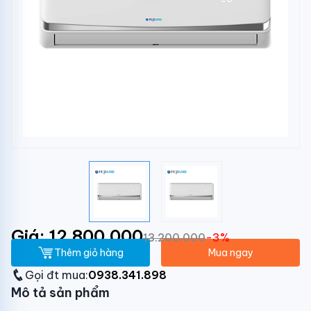
Giá: 12.800.000
13.200.000
-3%
Thêm giỏ hàng
Mua ngay
Gọi đt mua:
0938.341.898
Mô tả sản phẩm