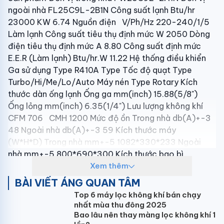
ngoài nhà FL25C9L-2B1N Công suất lạnh Btu/hr
23000 KW 6.74 Nguồn điện V/Ph/Hz 220-240/1/5
Làm lạnh Công suất tiêu thụ định mức W 2050 Dòng
điện tiêu thụ định mức A 8.80 Công suất định mức
E.E.R (Làm lạnh) Btu/hr.W 11.22 Hệ thống điều khiển
Ga sử dụng Type R410A Type Tốc độ quạt Type
Turbo/Hi/Me/Lo/Auto Máy nén Type Rotary Kích
thước dàn ống lạnh Ống ga mm(inch) 15.88(5/8")
Ống lỏng mm(inch) 6.35(1/4") Lưu lượng không khí
CFM 706 CMH 1200 Mức độ ồn Trong nhà db(A)+-3
48 Ngoài nhà db(A)+-3 59 Kích thước máy
(W*H*D) Trong nhà mm+-5 1082*330*233 Ngoài
nhà mm+-5 800*690*300 Kích thước bao bì
(W*H*D) Trong nhà mm+-5 1155*397*312 Ngoài nhà
Xem thêm
mm+-5 935*760*415 Khối lượng tịnh Trong nhà
BÀI VIẾT ÁNG QUAN TÂM
kg+-0.5 14 Ngoài nhà kg+-0.5 46 Khối lượng bao bì
Top 6 máy lọc không khí bán chạy
Trong nhà kg+-0.5 17 Ngoài nhà kg+-0.5 51
nhất mùa thu đông 2025
Bao lâu nên thay màng lọc không khí 1