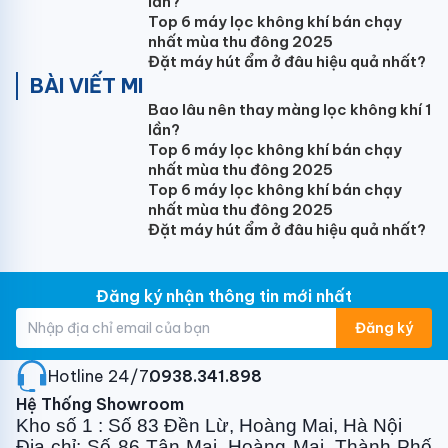
lần?
Tính năng nổi bật của
điều hòa Fujiaire 1 chiều
Top 6 máy lọc không khí bán chạy
24000Btu kết nối wifi FW25C9L-2A1N/FL25C9L-
nhất mùa thu đông 2025
Đặt máy hút ẩm ở đâu hiệu quả nhất?
2A1B
BÀI VIẾT MI
1, Điều hòa thông minh
hỗ trợ kết nối Wifi
Bao lâu nên thay màng lọc không khí 1
lần?
2, Cảm biến cơ thể người dùng
Top 6 máy lọc không khí bán chạy
nhất mùa thu đông 2025
3, Vận hành êm ái với độ ồn tối thiểu.
Top 6 máy lọc không khí bán chạy
4, Chống khô với màng lọc ion có lợi cho sức khỏe.
nhất mùa thu đông 2025
Đặt máy hút ẩm ở đâu hiệu quả nhất?
5, Màn hình led hiển thị.
6, Chế độ hẹn giờ.
Đăng ký nhận thông tin mới nhất
7, Tự động khởi động lại với dòng điện thấp nhất
Đăng ký
8, Xoay đến các góc xa nhất.
Hotline 24/7:
0938.341.898
9, Chế độ chờ 0,5W.
Hệ Thống Showroom
10, Chống lại ăn mòn giúp bảo vệ thiết bị tốt nhất.
Kho số 1 : Số 83 Đền Lừ, Hoàng Mai, Hà Nội
Địa chỉ: Số 86 Tân Mai, Hoàng Mai, Thành Phố