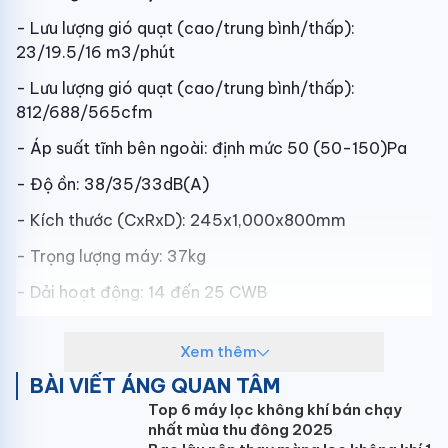
- Lưu lượng gió quạt (cao/trung bình/thấp):
23/19.5/16 m3/phút
- Lưu lượng gió quạt (cao/trung bình/thấp):
812/688/565cfm
- Áp suất tĩnh bên ngoài: định mức 50 (50-150)Pa
- Độ ồn: 38/35/33dB(A)
- Kích thước (CxRxD): 245x1,000x800mm
- Trọng lượng máy: 37kg
- Dải hoạt động: 14 đến 25 CWB
Xem thêm
+ Thông số
Dàn nóng RZR71MVMV
BÀI VIẾT ÁNG QUAN TÂM
- Màu sắc: màu trắng ngà
Top 6 máy lọc không khí bán chạy
nhất mùa thu đông 2025
- Dàn tản nhiệt loại ống đồng cánh nhôm