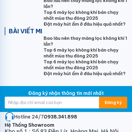
Bao lâu nên thay màng lọc không khí 1
lần?
- Máy nén loại Swing dạng kín
Top 6 máy lọc không khí bán chạy
- Công suất động cơ máy nén: 1.76kW
nhất mùa thu đông 2025
Đặt máy hút ẩm ở đâu hiệu quả nhất?
- Mức nạp môi chất làm lạnh: 1.6 kg (đã nạp cho
BÀI VIẾT MI
30m)
Bao lâu nên thay màng lọc không khí 1
lần?
- Độ ồn chế độ làm lạnh: 48dB(A)
Top 6 máy lọc không khí bán chạy
nhất mùa thu đông 2025
- Độ ồn chế độ vận hành ban đêm: 44dB(A)
Top 6 máy lọc không khí bán chạy
- Kích thước (CxRxD): 595 x 845 x 300mm
nhất mùa thu đông 2025
Đặt máy hút ẩm ở đâu hiệu quả nhất?
- Trọng lượng máy: 43kg
- Dải hoạt động: 21 đến 46CDB
Đăng ký nhận thông tin mới nhất
- Ống nối lỏng (Loe): Ø9.5mm
Đăng ký
- Ống nối hơi (Loe): Ø15.9mm
Hotline 24/7:
0938.341.898
- Ống xả dàn lạnh: VP25 (I.DØ25xO.DØ32)mm
Hệ Thống Showroom
- Ống xả dàn nóng: Ø 26.0 (Lỗ)mm
Kho số 1 : Số 83 Đền Lừ, Hoàng Mai, Hà Nội