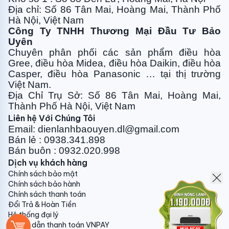
Địa chỉ: Số 86 Tân Mai, Hoàng Mai, Thành Phố
Hà Nội, Việt Nam
Công Ty TNHH Thương Mại Đầu Tư Bảo
Tính năng nổi bât của
điều hòa âm trần nối ống gió
Uyên
Daikin 1 chiều 24000BTU Inverter
Chuyên phân phối các sản phẩm điều hòa
FBQ71EVE/RZR71MVMV:
Gree, điều
hòa Midea, điều hòa Daikin, điều hòa
Casper, điều hòa
Panasonic … tại thị trường
- Dàn lạnh dùng động cơ quạt DC
Việt Nam.
Địa Chỉ Trụ Sở: Số 86 Tân Mai, Hoàng Mai,
- Tốc độ quạt có thể điều chỉnh 3 bước
Thành Phố Hà Nội, Việt Nam
- Điều chỉnh lượng gió tự động *3
Liên hệ Với Chúng Tôi
Email: dienlanhbaouyen.dl@gmail.com
- Chế độ khử ẩm
Bán lẻ : 0938.341.898
Bán buôn : 0932.020.998
- Hai bộ cảm biến nhiệt tùy chọn *1
Dịch vụ khách hàng
- Vận hành êm vào ban đêm
Chính sách bảo mật
Chính sách bảo hành
- Tự động thiết lập lại nhiệt độ cài đặt *3
Chính sách thanh toán
Đổi Trả & Hoàn Tiền
- Cài đặt biên độ nhiệt độ *3
Hệ thống đại lý
- Lập lịch hàng tuần *3
Hướng dẫn thanh toán VNPAY