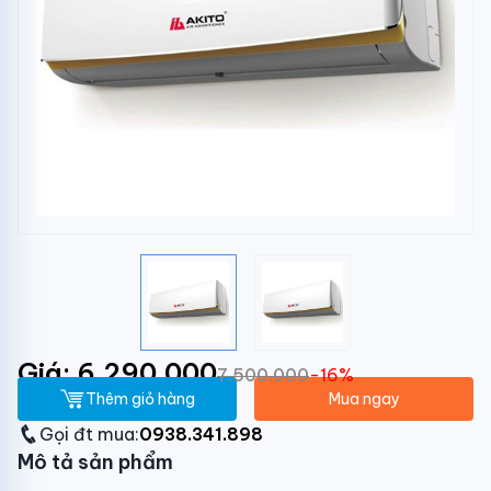
Giá: 6.290.000
7.500.000
-16%
Thêm giỏ hàng
Mua ngay
Gọi đt mua:
0938.341.898
Mô tả sản phẩm