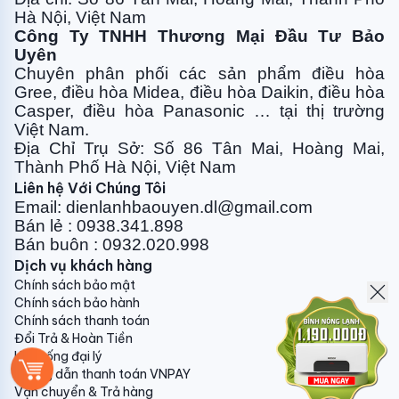
nhiệt độ phòng
Hà Nội, Việt Nam
Tự động điều chỉnh nhiệt độ thích hợp khi ngủ
Công Ty TNHH Thương Mại Đầu Tư Bảo
Chống đóng băng ở chế độ làm lạnh
Uyên
Chuyên phân phối các sản phẩm điều hòa
Tự động chẩn đoán và hiển thị sự cố
Gree, điều
hòa Midea, điều hòa Daikin, điều hòa
Tự động điều chỉnh lưu lượng gió chống đọng
Casper, điều hòa
Panasonic … tại thị trường
sương
Việt Nam.
Chức năng tự khởi động lại
Địa Chỉ Trụ Sở: Số 86 Tân Mai, Hoàng Mai,
Thành Phố Hà Nội, Việt Nam
1. Nhân công lắp đặt : (Miễn phí vận chuyển lắp đặt
Liên hệ Với Chúng Tôi
tại nội thành Hà Nội - trừ máy tủ, áp, ầm trần).
Email: dienlanhbaouyen.dl@gmail.com
- Đối với máy công suất 9000btu, 12000btu:
Bán lẻ : 0938.341.898
Bán buôn : 0932.020.998
200.000vnđ
Dịch vụ khách hàng
- Đối với máy công suất 18000btu, 24000btu:
Chính sách bảo mật
300.000vnđ
Chính sách bảo hành
Chính sách thanh toán
- Đối với máy tủ/cassette/áp trần : 700.000vnđ
Đổi Trả & Hoàn Tiền
Hệ thống đại lý
Hướng dẫn thanh toán VNPAY
Vận chuyển & Trả hàng
2. Ống đồng + bảo ôn