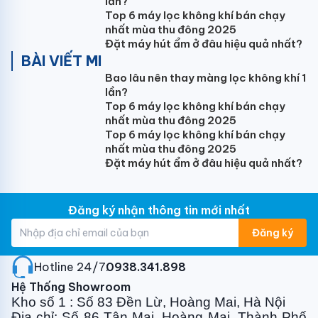
lần?
Chế độ lọc
Top 6 máy lọc không khí bán chạy
Lọc không khí và khử mùi
nhất mùa thu đông 2025
Đặt máy hút ẩm ở đâu hiệu quả nhất?
Công nghệ làm lạnh nhanh
BÀI VIẾT MI
Bao lâu nên thay màng lọc không khí 1
Có
lần?
Bảo hành
Top 6 máy lọc không khí bán chạy
nhất mùa thu đông 2025
36 tháng máy nén và 12 tháng với máy lạnh 1 đổi 1
Top 6 máy lọc không khí bán chạy
nhất mùa thu đông 2025
Đặt máy hút ẩm ở đâu hiệu quả nhất?
Tính năng nổi bật của máy điều hòa Akito treo
tường 12000btu 1 chiều AKS-C12OC
Đăng ký nhận thông tin mới nhất
Chức năng làm lạnh nhanh
Đăng ký
Tự động làm khô khay nước ngưng khi tắt máy
Điều khiển nhiệt độ chính xác đến 0,1*C
Hotline 24/7:
0938.341.898
Công nghệ mới tiết kiệm điện
Hệ Thống Showroom
Màn hình hiển thị LED sang trọng
Kho số 1 : Số 83 Đền Lừ, Hoàng Mai, Hà Nội
Tự động điều chỉnh lưu lượng gió và nhiệt độ theo
Địa chỉ: Số 86 Tân Mai, Hoàng Mai, Thành Phố