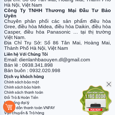
Hà Nội, Việt Nam
Công Ty TNHH Thương Mại Đầu Tư Bảo
Những tính năng nổi bật của máy điều hòa treo
Uyên
Chuyên phân phối các sản phẩm điều hòa
tường TCL 12000BTU 2 chiều RVSCH12KDS:
Gree, điều
hòa Midea, điều hòa Daikin, điều hòa
THIẾT KẾ ĐƠN GIẢN SANG TRỌNG
Casper, điều hòa
Panasonic … tại thị trường
Việt Nam.
Điều hòa TCL
treo tường
dòng KDS Series với thiết
Địa Chỉ Trụ Sở: Số 86 Tân Mai, Hoàng Mai,
kế nhỏ gọn dễ dàng lắp đặt ở điều kiện không gian
Thành Phố Hà Nội, Việt Nam
hẹp. Với những đường nét đơn giản và hài hòa mang
Liên hệ Với Chúng Tôi
đến vẻ đẹp trẻ trung, hiện đại cho sản phẩm.
Email: dienlanhbaouyen.dl@gmail.com
Bán lẻ : 0938.341.898
QUẠT GIÓ NHIỀU CẤP ĐỘ
Bán buôn : 0932.020.998
Dịch vụ khách hàng
Hệ thống quạt đảo gió cực mạnh, các cánh quạt dài
Chính sách bảo mật
hơn, vận hành êm ái hơn với nhiều lựa chọn từ nhẹ nhất
Chính sách bảo hành
đến cực mạnh (chưa bao gồm chế độ Làm lạnh nhanh
Chính sách thanh toán
Turbo).
Đổi Trả & Hoàn Tiền
Hệ thống đại lý
GAS R410A
Hướng dẫn thanh toán VNPAY
Vận chuyển & Trả hàng
R410A là loại gas thân thiện với môi trường, không