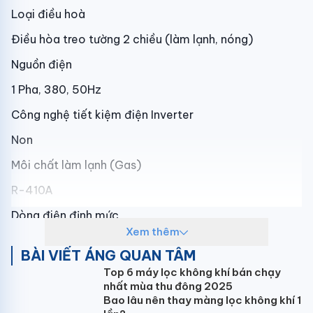
Loại điều hoà
Điều hòa treo tường 2 chiều (làm lạnh, nóng)
Nguồn điện
1 Pha, 380, 50Hz
Công nghệ tiết kiệm điện Inverter
Non
Môi chất làm lạnh (Gas)
R-410A
Dòng điện định mức
Xem thêm
11 A
BÀI VIẾT ÁNG QUAN TÂM
Tấm lọc
Top 6 máy lọc không khí bán chạy
nhất mùa thu đông 2025
Khử mùi
Bao lâu nên thay màng lọc không khí 1