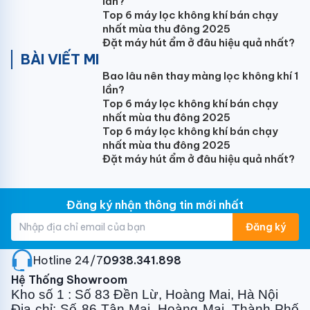
lần?
Chế độ lọc
Top 6 máy lọc không khí bán chạy
Khử mùi, khử ẩm
nhất mùa thu đông 2025
Đặt máy hút ẩm ở đâu hiệu quả nhất?
Công nghệ làm lạnh nhanh
BÀI VIẾT MI
Bao lâu nên thay màng lọc không khí 1
Có
lần?
Tính năng
Top 6 máy lọc không khí bán chạy
nhất mùa thu đông 2025
- Gas R410A
Top 6 máy lọc không khí bán chạy
nhất mùa thu đông 2025
- Dàn tản nhiệt Titan Gold
Đặt máy hút ẩm ở đâu hiệu quả nhất?
- Bộ lọc than hoạt tính
- Làm lạnh cực nhanh
Đăng ký nhận thông tin mới nhất
- Chế độ gió: Tuỳ chỉnh điều khiển lên xuống
Đăng ký
- Tính năng: Tự khởi động lại khi có điện, Hẹn giờ bật
tắt máy, Chức năng tự làm sạch, Chức năng hút ẩm
Hotline 24/7:
0938.341.898
Bảo hành
Hệ Thống Showroom
Kho số 1 : Số 83 Đền Lừ, Hoàng Mai, Hà Nội
3 năm dàn lạnh, 5 năm máy nén
Địa chỉ: Số 86 Tân Mai, Hoàng Mai, Thành Phố