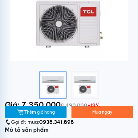
Giá: 7.350.000
8.490.000
-13%
Thêm giỏ hàng
Mua ngay
Gọi đt mua:
0938.341.898
Mô tả sản phẩm