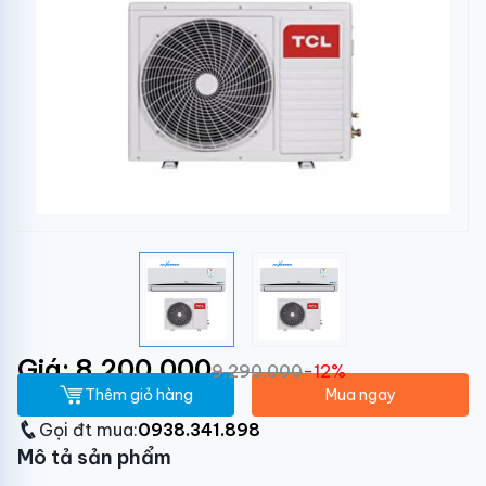
Giá: 8.200.000
9.290.000
-12%
Thêm giỏ hàng
Mua ngay
Gọi đt mua:
0938.341.898
Mô tả sản phẩm