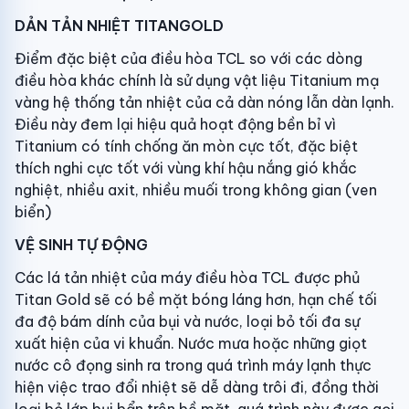
DẢN TẢN NHIỆT TITANGOLD
Điểm đặc biệt của điều hòa TCL so với các dòng
điều hòa khác chính là sử dụng vật liệu Titanium mạ
vàng hệ thống tản nhiệt của cả dàn nóng lẫn dàn lạnh.
Điều này đem lại hiệu quả hoạt động bền bỉ vì
Titanium có tính chống ăn mòn cực tốt, đặc biệt
thích nghi cực tốt với vùng khí hậu nắng gió khắc
nghiệt, nhiều axit, nhiều muối trong không gian (ven
biển)
VỆ SINH TỰ ĐỘNG
Các lá tản nhiệt của máy điều hòa TCL được phủ
Titan Gold sẽ có bề mặt bóng láng hơn, hạn chế tối
đa độ bám dính của bụi và nước, loại bỏ tối đa sự
xuất hiện của vi khuẩn. Nước mưa hoặc những giọt
nước cô đọng sinh ra trong quá trình máy lạnh thực
hiện việc trao đổi nhiệt sẽ dễ dàng trôi đi, đồng thời