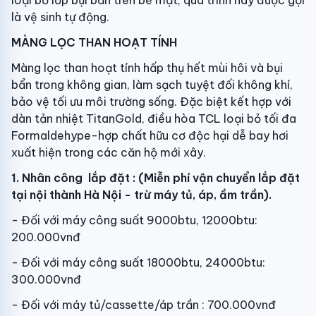
loại bỏ lớp bụi bẩn trên bề mặt, quá trình này được gọi
là vệ sinh tự động.
MÀNG LỌC THAN HOẠT TÍNH
Màng lọc than hoạt tính hấp thụ hết mùi hôi và bụi
bẩn trong không gian, làm sạch tuyệt đối không khí,
bảo vệ tối ưu môi trường sống. Đặc biệt kết hợp với
dàn tản nhiệt TitanGold, điều hòa TCL loại bỏ tối đa
Formaldehype-hợp chất hữu cơ độc hại dễ bay hơi
xuất hiện trong các căn hộ mới xây.
1. Nhân công lắp đặt : (Miễn phí vận chuyển lắp đặt
tại nội thành Hà Nội - trừ máy tủ, áp, ầm trần).
- Đối với máy công suất 9000btu, 12000btu:
200.000vnđ
- Đối với máy công suất 18000btu, 24000btu:
300.000vnđ
- Đối với máy tủ/cassette/áp trần : 700.000vnđ