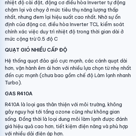
nhiệt độ cài đặt, động cơ điều hòa Inverter tự động
chậm lại và chạy ở mức tiêu thụ năng lượng thấp
nhất, nhưng đem lại hiệu suất cao nhất. Nhờ sự ổn
định của động cơ, điều hòa Inverter TCL kiểm soát
chính xác việc duy trì nhiệt độ trong thời gian dài ở
mức cộng trừ 0.5 độ C
QUẠT GIÓ NHIỀU CẤP ĐỘ
Hệ thống quạt đảo gió cực mạnh, các cánh quạt dài
hơn, vận hành êm ái hơn với nhiều lựa chọn từ nhẹ nhất
đến cực mạnh (chưa bao gồm chế độ Làm lạnh nhanh
Turbo).
GAS R410A
R410A là loại gas thân thiện với môi trường, không
gây nguy hại tới tầng ozone cũng như không gian
sống. Đồng thời là loại dung môi làm lạnh được đánh
giá hiệu quả cao hơn, tiết kiệm điện năng và phù hợp
với nhiều dải điện áp hơn.