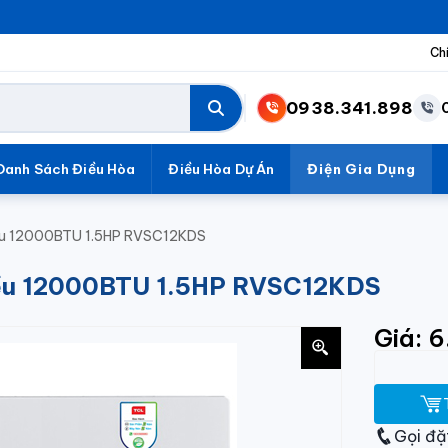
Ch
0938.341.898
Danh Sách Điều Hòa
Điều Hòa Dự Án
Điện Gia Dụng
iều 12000BTU 1.5HP RVSC12KDS
hiều 12000BTU 1.5HP RVSC12KDS
Giá: 
Gọi đặ