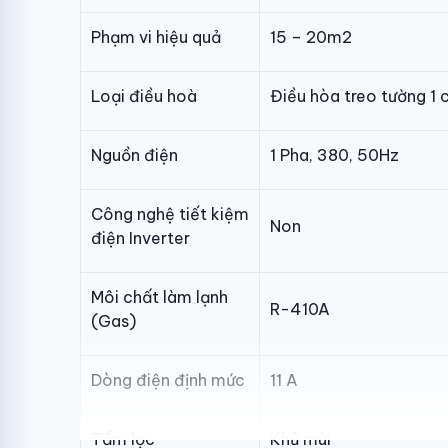
Phạm vi hiệu quả
15 – 20m2
Loại điều hoà
Điều hòa treo tường 1 
Nguồn điện
1 Pha, 380, 50Hz
Công nghệ tiết kiệm
Non
điện Inverter
Môi chất làm lạnh
R-410A
(Gas)
Dòng điện định mức
11 A
Tấm lọc
Khử mùi