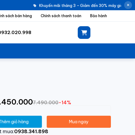
Khuyến mãi tháng 3 – Giảm đến 30% máy giặt Electr
ính sách bán hàng
Chính sách thanh toán
Bảo hành
0932.020.998
6.450.000
7.490.000
-14%
Thêm giỏ hàng
Mua ngay
t mua:
0938.341.898