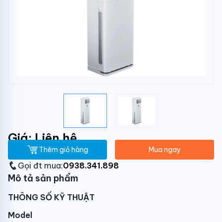
Giá: Liên hệ
Thêm giỏ hàng
Mua ngay
Gọi đt mua:
0938.341.898
Mô tả sản phẩm
THÔNG SỐ KỸ THUẬT
Model