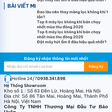
Trọng lượng tịnh/cả thùng dàn nóng (kg)
BÀI VIẾT MI
Bao lâu nên thay màng lọc không khí 1
75/80
lần?
Môi chất
Top 6 máy lọc không khí bán chạy
nhất mùa thu đông 2025
R32
Top 6 máy lọc không khí bán chạy
nhất mùa thu đông 2025
Kích thước ống nối (lỏng/hơi) (mm)
Đặt máy hút ẩm ở đâu hiệu quả nhất?
9.52/19.05
Chiều dài tối thiểu/tiêu chuẩn/tối đa (m)
Đăng ký nhận thông tin mới nhất
4/15/40
Đăng ký
Chênh lệch độ cao tối đa (m)
20
Hotline 24/7:
0938.341.898
Hệ Thống Showroom
Khối lượng gas có sẵn (g)
Kho số 1 : Số 83 Đền Lừ, Hoàng Mai, Hà Nội
1970
Địa chỉ: Số 86 Tân Mai, Hoàng Mai, Thành Phố
Hà Nội, Việt Nam
Khối lượng gas bổ sung khi quá chiều dài (g/m)
Công Ty TNHH Thương Mại Đầu Tư Bảo
20
Uyên