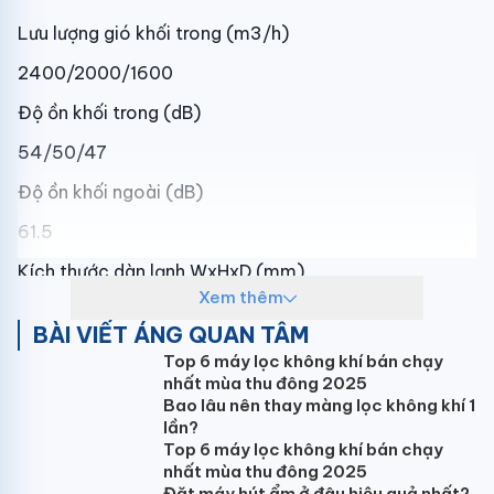
Lưu lượng gió khối trong (m3/h)
2400/2000/1600
Độ ồn khối trong (dB)
54/50/47
Độ ồn khối ngoài (dB)
61.5
Kích thước dàn lạnh WxHxD (mm)
Xem thêm
581x1906x385
BÀI VIẾT ÁNG QUAN TÂM
Kích thước dàn nóng WxHxD (mm)
Top 6 máy lọc không khí bán chạy
nhất mùa thu đông 2025
920x1077x330
Bao lâu nên thay màng lọc không khí 1
lần?
Trọng lượng tịnh/cả thùng dàn lạnh (kg)
Top 6 máy lọc không khí bán chạy
50/58
nhất mùa thu đông 2025
Đặt máy hút ẩm ở đâu hiệu quả nhất?