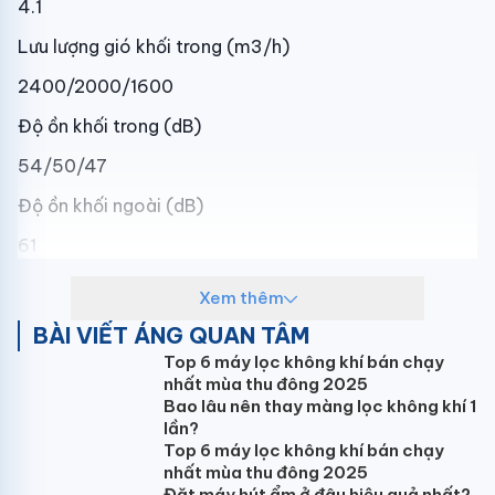
4.1
Lưu lượng gió khối trong (m3/h)
2400/2000/1600
Độ ồn khối trong (dB)
54/50/47
Độ ồn khối ngoài (dB)
61
Kích thước dàn lạnh WxHxD (mm)
Xem thêm
581x1906x385
BÀI VIẾT ÁNG QUAN TÂM
Top 6 máy lọc không khí bán chạy
Kích thước dàn nóng WxHxD (mm)
nhất mùa thu đông 2025
920x1077x330
Bao lâu nên thay màng lọc không khí 1
lần?
Trọng lượng tịnh/cả thùng dàn lạnh (kg)
Top 6 máy lọc không khí bán chạy
nhất mùa thu đông 2025
48/56
Đặt máy hút ẩm ở đâu hiệu quả nhất?