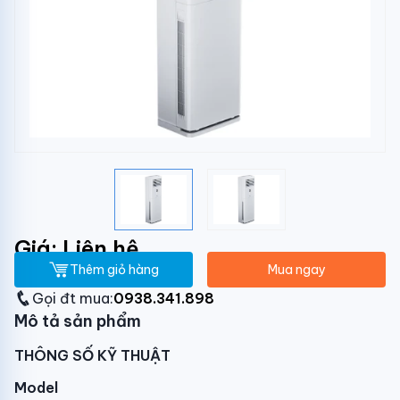
Giá: Liên hệ
Thêm giỏ hàng
Mua ngay
Gọi đt mua:
0938.341.898
Mô tả sản phẩm
THÔNG SỐ KỸ THUẬT
Model