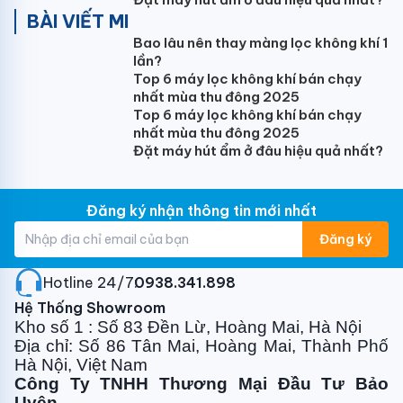
BÀI VIẾT MI
Trọng lượng tịnh/cả thùng dàn nóng (kg)
Bao lâu nên thay màng lọc không khí 1
73/78
lần?
Top 6 máy lọc không khí bán chạy
Môi chất
nhất mùa thu đông 2025
Top 6 máy lọc không khí bán chạy
R32
nhất mùa thu đông 2025
Đặt máy hút ẩm ở đâu hiệu quả nhất?
Kích thước ống nối (lỏng/hơi) (mm)
9.52/19.05
Đăng ký nhận thông tin mới nhất
Chiều dài tối thiểu/tiêu chuẩn/tối đa (m)
Đăng ký
4/15/40
Chênh lệch độ cao tối đa (m)
Hotline 24/7:
0938.341.898
Hệ Thống Showroom
20
Kho số 1 : Số 83 Đền Lừ, Hoàng Mai, Hà Nội
Địa chỉ: Số 86 Tân Mai, Hoàng Mai, Thành Phố
Khối lượng gas có sẵn (g)
Hà Nội, Việt Nam
1870
Công Ty TNHH Thương Mại Đầu Tư Bảo
Uyên