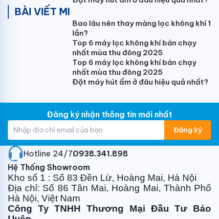
BÀI VIẾT MI
Trọng lượng tịnh/cả thùng dàn nóng (kg)
Bao lâu nên thay màng lọc không khí 1
46/49
lần?
Top 6 máy lọc không khí bán chạy
Môi chất
nhất mùa thu đông 2025
Top 6 máy lọc không khí bán chạy
R410a
nhất mùa thu đông 2025
Đặt máy hút ẩm ở đâu hiệu quả nhất?
Kích thước ống nối (lỏng/hơi) (mm)
6.35/12.7
Đăng ký nhận thông tin mới nhất
Chiều dài tối thiểu/tiêu chuẩn/tối đa (m)
Đăng ký
3/12/40
Chênh lệch độ cao tối đa (m)
Hotline 24/7:
0938.341.898
Hệ Thống Showroom
20
Kho số 1 : Số 83 Đền Lừ, Hoàng Mai, Hà Nội
Địa chỉ: Số 86 Tân Mai, Hoàng Mai, Thành Phố
Khối lượng gas có sẵn (g)
Hà Nội, Việt Nam
1870
Công Ty TNHH Thương Mại Đầu Tư Bảo
Uyên