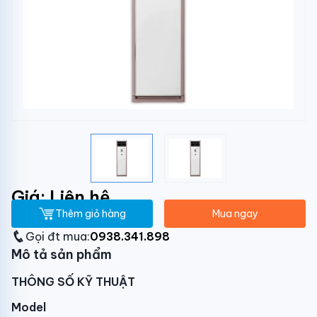
Giá: Liên hệ
Thêm giỏ hàng
Mua ngay
Gọi đt mua:
0938.341.898
Mô tả sản phẩm
THÔNG SỐ KỸ THUẬT
Model