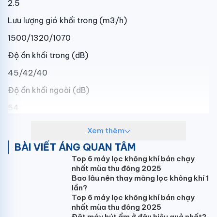
2.5
Lưu lượng gió khối trong (m3/h)
1500/1320/1070
Độ ồn khối trong (dB)
45/42/40
Độ ồn khối ngoài (dB)
54
Kích thước dàn lạnh (mm)
Xem thêm
510x315x1750
BÀI VIẾT ÁNG QUAN TÂM
Top 6 máy lọc không khí bán chạy
Kích thước dàn nóng (mm)
nhất mùa thu đông 2025
890x342x673
Bao lâu nên thay màng lọc không khí 1
lần?
Trọng lượng tịnh/cả thùng dàn lạnh (kg)
Top 6 máy lọc không khí bán chạy
nhất mùa thu đông 2025
31/40
Đặt máy hút ẩm ở đâu hiệu quả nhất?