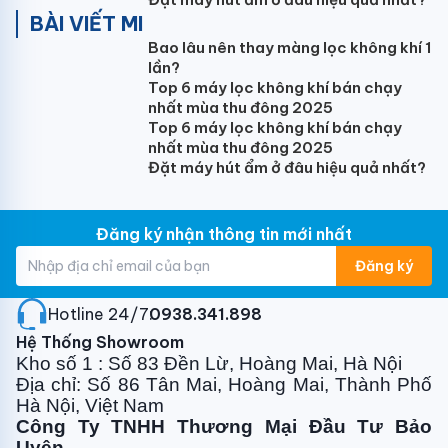
BÀI VIẾT MI
Trọng lượng tịnh/cả thùng dàn nóng (kg)
Bao lâu nên thay màng lọc không khí 1
56/60
lần?
Top 6 máy lọc không khí bán chạy
Môi chất
nhất mùa thu đông 2025
Top 6 máy lọc không khí bán chạy
R32
nhất mùa thu đông 2025
Đặt máy hút ẩm ở đâu hiệu quả nhất?
Kích thước ống nối (lỏng/hơi) (mm)
6.35/15.9
Đăng ký nhận thông tin mới nhất
Chiều dài tối thiểu/tiêu chuẩn/tối đa (m)
Đăng ký
3/15/25
Chênh lệch độ cao tối đa (m)
Hotline 24/7:
0938.341.898
Hệ Thống Showroom
15
Kho số 1 : Số 83 Đền Lừ, Hoàng Mai, Hà Nội
Địa chỉ: Số 86 Tân Mai, Hoàng Mai, Thành Phố
Khối lượng gas có sẵn (g)
Hà Nội, Việt Nam
1230
Công Ty TNHH Thương Mại Đầu Tư Bảo
Uyên