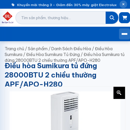
Khuyến mãi tháng 3 – Giảm đến 30% máy giặt Electrolux |
K
Trang chủ
/
Sản phẩm
/
Danh Sách Điều Hòa
/
Điều Hòa
Sumikura
/
Điều Hòa Sumikura Tủ Đứng
/
Điều hòa Sumikura tủ
đứng 28000BTU 2 chiều thường APF/APO-H280
Điều hòa Sumikura tủ đứng
28000BTU 2 chiều thường
APF/APO-H280