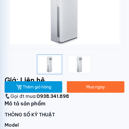
Giá: Liên hệ
Thêm giỏ hàng
Mua ngay
Gọi đt mua:
0938.341.898
Mô tả sản phẩm
THÔNG SỐ KỸ THUẬT
Model