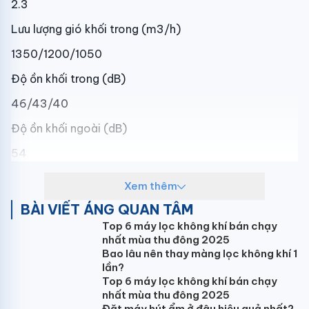
2.3
Lưu lượng gió khối trong (m3/h)
1350/1200/1050
Độ ồn khối trong (dB)
46/43/40
Độ ồn khối ngoài (dB)
54
Kích thước dàn lạnh WxHxD (mm)
Xem thêm
503x1747x319
BÀI VIẾT ÁNG QUAN TÂM
Top 6 máy lọc không khí bán chạy
Kích thước dàn nóng WxHxD (mm)
nhất mùa thu đông 2025
860x720x320
Bao lâu nên thay màng lọc không khí 1
lần?
Trọng lượng tịnh/cả thùng dàn lạnh (kg)
Top 6 máy lọc không khí bán chạy
nhất mùa thu đông 2025
37/44
Đặt máy hút ẩm ở đâu hiệu quả nhất?