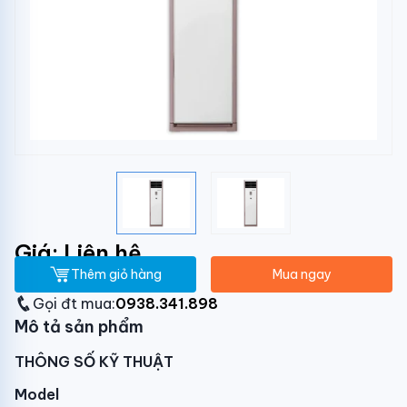
Giá: Liên hệ
Thêm giỏ hàng
Mua ngay
Gọi đt mua:
0938.341.898
Mô tả sản phẩm
THÔNG SỐ KỸ THUẬT
Model