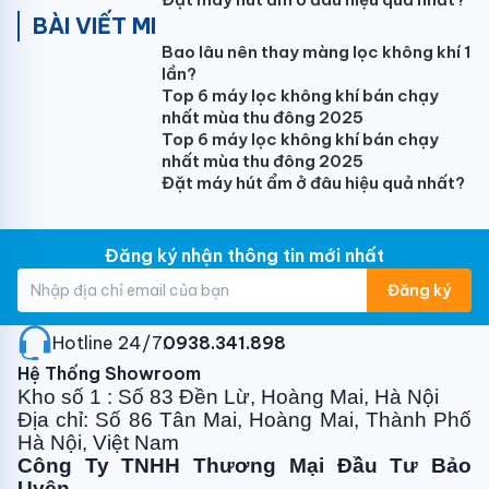
BÀI VIẾT MI
Trọng lượng tịnh/cả thùng dàn nóng (kg)
Bao lâu nên thay màng lọc không khí 1
45/48
lần?
Top 6 máy lọc không khí bán chạy
Môi chất
nhất mùa thu đông 2025
Top 6 máy lọc không khí bán chạy
R410a
nhất mùa thu đông 2025
Đặt máy hút ẩm ở đâu hiệu quả nhất?
Kích thước ống nối (lỏng/hơi) (mm)
6.35/12.7
Đăng ký nhận thông tin mới nhất
Chiều dài tối thiểu/tiêu chuẩn/tối đa (m)
Đăng ký
3/12/40
Chênh lệch độ cao tối đa (m)
Hotline 24/7:
0938.341.898
Hệ Thống Showroom
20
Kho số 1 : Số 83 Đền Lừ, Hoàng Mai, Hà Nội
Địa chỉ: Số 86 Tân Mai, Hoàng Mai, Thành Phố
Khối lượng gas có sẵn (g)
Hà Nội, Việt Nam
1850
Công Ty TNHH Thương Mại Đầu Tư Bảo
Uyên