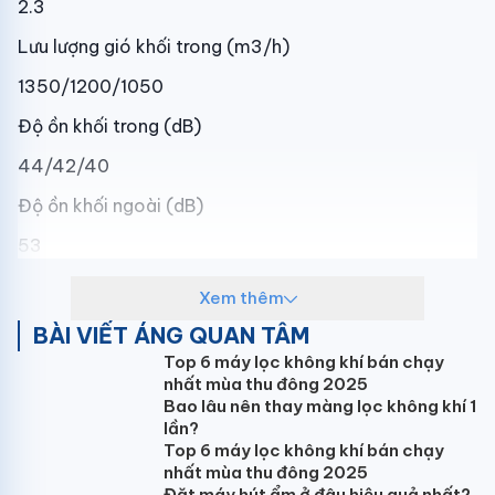
2.3
Lưu lượng gió khối trong (m3/h)
1350/1200/1050
Độ ồn khối trong (dB)
44/42/40
Độ ồn khối ngoài (dB)
53
Kích thước dàn lạnh (mm)
Xem thêm
510x315x1750
BÀI VIẾT ÁNG QUAN TÂM
Top 6 máy lọc không khí bán chạy
Kích thước dàn nóng (mm)
nhất mùa thu đông 2025
890x342x673
Bao lâu nên thay màng lọc không khí 1
lần?
Trọng lượng tịnh/cả thùng dàn lạnh (kg)
Top 6 máy lọc không khí bán chạy
nhất mùa thu đông 2025
30/39
Đặt máy hút ẩm ở đâu hiệu quả nhất?