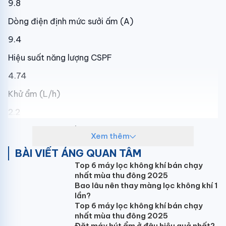
9.8
Dòng điện định mức sưởi ấm (A)
9.4
Hiệu suất năng lượng CSPF
4.74
Khử ẩm (L/h)
2.2
Lưu lượng gió khối trong (m3/h)
Xem thêm
1325/1020/775/605
BÀI VIẾT ÁNG QUAN TÂM
Top 6 máy lọc không khí bán chạy
Độ ồn khối trong (dB) (cao/trung bình/thấp/yên tĩnh)
nhất mùa thu đông 2025
37/32/29/22
Bao lâu nên thay màng lọc không khí 1
lần?
Độ ồn khối ngoài (dB)
Top 6 máy lọc không khí bán chạy
nhất mùa thu đông 2025
49
Đặt máy hút ẩm ở đâu hiệu quả nhất?