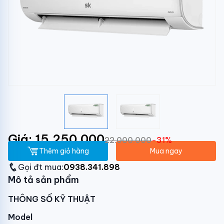
Giá: 15.250.000
22.000.000
-31%
Thêm giỏ hàng
Mua ngay
Gọi đt mua:
0938.341.898
Mô tả sản phẩm
THÔNG SỐ KỸ THUẬT
Model