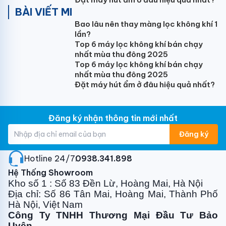
BÀI VIẾT MI
Kích thước dàn lạnh (mm)
Bao lâu nên thay màng lọc không khí 1
1039x325x237
lần?
Top 6 máy lọc không khí bán chạy
Kích thước dàn nóng (mm)
nhất mùa thu đông 2025
Top 6 máy lọc không khí bán chạy
860x650x310
nhất mùa thu đông 2025
Đặt máy hút ẩm ở đâu hiệu quả nhất?
Trọng lượng dàn lạnh (tịnh/cả thùng) (kg)
13/15
Đăng ký nhận thông tin mới nhất
Trọng lượng dàn nóng (tịnh/cả thùng) (kg)
Đăng ký
39/44
Đường kính ống nối (lỏng/hơi) (mm)
Hotline 24/7:
0938.341.898
Hệ Thống Showroom
9.52/15.9
Kho số 1 : Số 83 Đền Lừ, Hoàng Mai, Hà Nội
Địa chỉ: Số 86 Tân Mai, Hoàng Mai, Thành Phố
Chiều dài ống nối (tối thiểu/tiêu chuẩn/tối đa) (m)
Hà Nội, Việt Nam
3/5/25
Công Ty TNHH Thương Mại Đầu Tư Bảo
Uyên