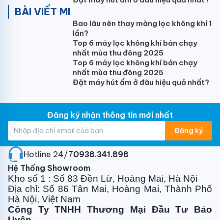
BÀI VIẾT MI
Kích thước ống nối (Lỏng/hơi) (mm)
Bao lâu nên thay màng lọc không khí 1
6.35/12.7
lần?
Top 6 máy lọc không khí bán chạy
-----------------------------------------
nhất mùa thu đông 2025
-----------------------------------------
Top 6 máy lọc không khí bán chạy
------------------
nhất mùa thu đông 2025
Đặt máy hút ẩm ở đâu hiệu quả nhất?
Ghi chú: Do nhu cầu cải tiến. Thông số kỹ thuật có
thể thay đổi mà không cần báo trước.
Đăng ký nhận thông tin mới nhất
Đăng ký
ĐẶC ĐIỂM SẢN PHẨM
·
Hotline 24/7:
Gas R32 tiên tiến tiết kiệm điện, thân thiện với
0938.341.898
môi trường.
Hệ Thống Showroom
Kho số 1 : Số 83 Đền Lừ, Hoàng Mai, Hà Nội
·
Dàn đồng nguyên chất có độ bền cao.
Địa chỉ: Số 86 Tân Mai, Hoàng Mai, Thành Phố
Hà Nội, Việt Nam
·
Dàn tản nhiệt golden fin.
Công Ty TNHH Thương Mại Đầu Tư Bảo
·
Công nghệ tự hong khô dàn lạnh, ngăn vi khuẩn.
Uyên