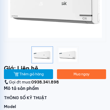
Giá: Liên hệ
Thêm giỏ hàng
Mua ngay
Gọi đt mua:
0938.341.898
Mô tả sản phẩm
THÔNG SỐ KỸ THUẬT
Model