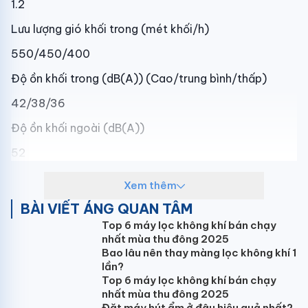
1.2
Lưu lượng gió khối trong (mét khối/h)
550/450/400
Độ ồn khối trong (dB(A)) (Cao/trung bình/thấp)
42/38/36
Độ ồn khối ngoài (dB(A))
52
Kích thước dàn lạnh (mm)
Xem thêm
790x200x270
BÀI VIẾT ÁNG QUAN TÂM
Top 6 máy lọc không khí bán chạy
Trọng lượng (kg)
nhất mùa thu đông 2025
--
Bao lâu nên thay màng lọc không khí 1
lần?
Môi chất
Top 6 máy lọc không khí bán chạy
nhất mùa thu đông 2025
R32
Đặt máy hút ẩm ở đâu hiệu quả nhất?