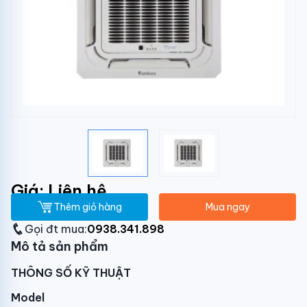
Giá: Liên hệ
Thêm giỏ hàng
Mua ngay
Gọi đt mua:
0938.341.898
Mô tả sản phẩm
THÔNG SỐ KỸ THUẬT
Model