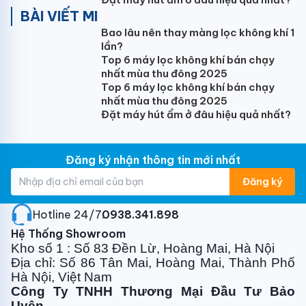
BÀI VIẾT MI
Kích thước dàn lạnh (mm)
Bao lâu nên thay màng lọc không khí 1
570x570x260
lần?
Top 6 máy lọc không khí bán chạy
Kích thước dàn nóng (mm)
nhất mùa thu đông 2025
Top 6 máy lọc không khí bán chạy
805x330x554
nhất mùa thu đông 2025
Đặt máy hút ẩm ở đâu hiệu quả nhất?
Kích thước mặt nạ (mm)
647x647x50
Đăng ký nhận thông tin mới nhất
Trọng lượng tịnh/cả thùng dàn lạnh (kg)
Đăng ký
16/21
Trọng lượng tịnh/cả thùng dàn nóng (kg)
Hotline 24/7:
0938.341.898
Hệ Thống Showroom
32.5/35.5
Kho số 1 : Số 83 Đền Lừ, Hoàng Mai, Hà Nội
Địa chỉ: Số 86 Tân Mai, Hoàng Mai, Thành Phố
Môi chất
Hà Nội, Việt Nam
R32
Công Ty TNHH Thương Mại Đầu Tư Bảo
Uyên