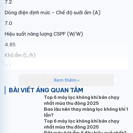
7.2
Dòng điện định mức - Chế độ sưởi ấm (A)
7.0
Hiệu suất năng lượng CSPF (W/W)
4.85
Khử ẩm (L/h)
2.1
Lưu lượng gió khối trong (m3/h)
Xem thêm
1250/890/710
BÀI VIẾT ÁNG QUAN TÂM
Top 6 máy lọc không khí bán chạy
Độ ồn khối trong (dB)
nhất mùa thu đông 2025
39/36/33
Bao lâu nên thay màng lọc không khí 1
lần?
Độ ồn khối ngoài (dB)
Top 6 máy lọc không khí bán chạy
nhất mùa thu đông 2025
50
Đặt máy hút ẩm ở đâu hiệu quả nhất?