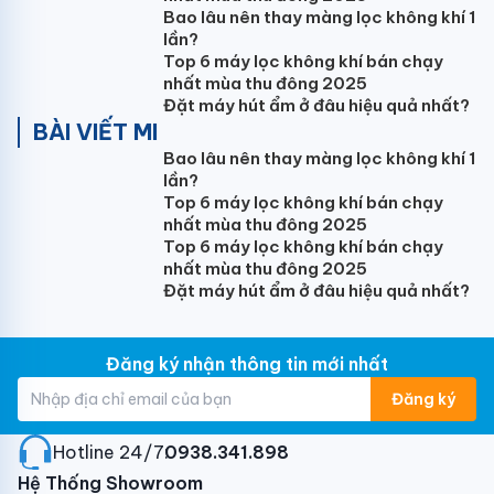
Bao lâu nên thay màng lọc không khí 1
Giá đỡ cục nóng
3.1 Giá treo tường Công suất
lần?
9.000BTU-12.000BTU
(Loại thông dụng)
Bộ
Top 6 máy lọc không khí bán chạy
90.000 3.2 Giá treo tường Công suất 18.000BTU
nhất mùa thu đông 2025
(Loại thông dụng)
Bộ 120.000 3.3 Giá treo
Đặt máy hút ẩm ở đâu hiệu quả nhất?
BÀI VIẾT MI
tường Công suất 24.000BTU
(
GIÁ ĐẠI
)
Bộ 250.000
3.4 Giá dọc máy treo tường
(Tùy theo địa hình mới sử
Bao lâu nên thay màng lọc không khí 1
lần?
dụng)
Bộ 300.000
4
Dây điện
4.1 Dây điện
Top 6 máy lọc không khí bán chạy
2x1.5mm Trần Phú Mét 20.000 4.2 Dây điện
nhất mùa thu đông 2025
2x2.5mm Trần Phú Mét 27.000
5
Ống nước
Top 6 máy lọc không khí bán chạy
5.1 Ống thoát nước mềm Mét 10.000 5.2
nhất mùa thu đông 2025
Ống thoát nước cứng PVC Ø21 Mét 20.000
Đặt máy hút ẩm ở đâu hiệu quả nhất?
5.3 Ống thoát nước cứng PVC Ø21 + Bảo ôn Mét
40.000
6
Chi phí khác
6.1 Aptomat 1 pha
Đăng ký nhận thông tin mới nhất
Cái 90.000 6.2 Nhân công đục tường đi ống
gas, ống nước âm tường Mét 70.000 6.3 Vật
Đăng ký
tư phụ
(băng dính, que hàn, đai, ốc vít, bu lông..)
Bộ
50.000
7
Chi phí phát sinh khác (nếu có)
Hotline 24/7:
0938.341.898
7.1 Chi phí nhân công tháo máy
(Địa hình thông
Hệ Thống Showroom