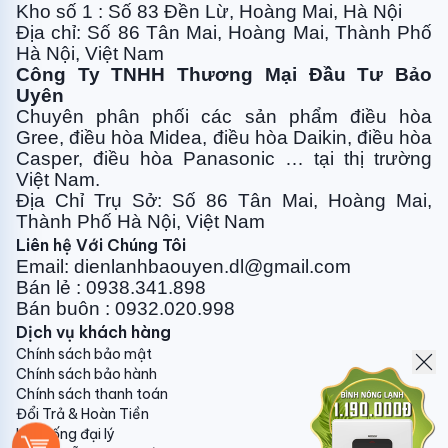
thường)
Bộ 150.000 7.2 Chi phí làm sạch
Kho số 1 : Số 83 Đền Lừ, Hoàng Mai, Hà Nội
đường ống
(Đã qua sử dụng - thổi gas hoặc Nitơ)
Bộ
Địa chỉ: Số 86 Tân Mai, Hoàng Mai, Thành Phố
Hà Nội, Việt Nam
200.000 7.3 Chi phí bảo dưỡng máy
(Chưa bao
Công Ty TNHH Thương Mại Đầu Tư Bảo
gồm chi phí nạp gas nếu có)
Bộ 200.000 7.4
Uyên
Chi phí khoan rút lõi tường gạch 10-20cm
(Không áp
Chuyên phân phối các sản phẩm điều hòa
dụng trường hợp khoan bê tông)
Bộ 150.000
Gree, điều
hòa Midea, điều hòa Daikin, điều hòa
7.5 Chi phí nạp gas
(R410A, R32)
7.000
Casper, điều hòa
Panasonic … tại thị trường
Quý khách hàng lưu ý:
Việt Nam.
Địa Chỉ Trụ Sở: Số 86 Tân Mai, Hoàng Mai,
- Giá trên chưa bao gồm thuế VAT 10%;
Thành Phố Hà Nội, Việt Nam
Liên hệ Với Chúng Tôi
- Ống đồng dày
0,61mm
cho ống Ø6,Ø10,Ø12; - Ống
Email: dienlanhbaouyen.dl@gmail.com
đồng dày
0,71mm
cho ống Ø16,Ø19;
Bán lẻ : 0938.341.898
- Các hãng điều hòa chỉ áp dụng bảo hành sản phẩm
Bán buôn : 0932.020.998
khi sử dụng lắp đặt bảo ôn đôi (
mỗi ống đồng đi riêng
Dịch vụ khách hàng
1 đường bảo ôn
);
Chính sách bảo mật
Chính sách bảo hành
-
Nhân công lắp đặt đã bao gồm HÚT CHÂN
Chính sách thanh toán
KHÔNG bằng máy chuyên dụng
(Đảm bảo hiệu suất
Đổi Trả & Hoàn Tiền
Hệ thống đại lý
làm lạnh tối ưu, vận hành êm...)