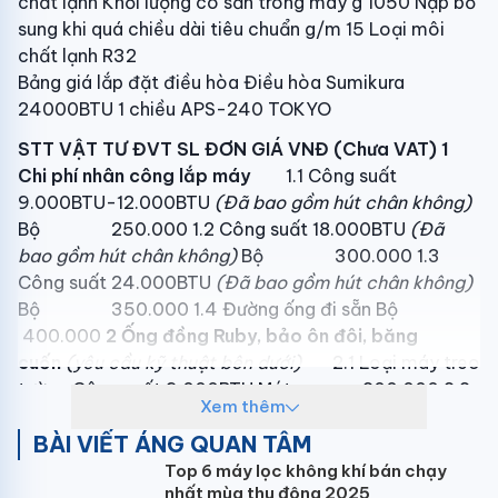
chất lạnh Khối lượng có sẵn trong máy g 1050 Nạp bổ
sung khi quá chiều dài tiêu chuẩn g/m 15 Loại môi
chất lạnh R32
Bảng giá lắp đặt điều hòa Điều hòa Sumikura
24000BTU 1 chiều APS-240 TOKYO
STT
VẬT TƯ
ĐVT
SL
ĐƠN GIÁ VNĐ
(Chưa VAT)
1
Chi phí nhân công lắp máy
1.1 Công suất
9.000BTU-12.000BTU
(Đã bao gồm hút chân không)
Bộ 250.000 1.2 Công suất 18.000BTU
(Đã
bao gồm hút chân không)
Bộ 300.000 1.3
Công suất 24.000BTU
(Đã bao gồm hút chân không)
Bộ 350.000 1.4 Đường ống đi sẵn Bộ
400.000
2
Ống đồng Ruby, bảo ôn đôi, băng
cuốn
(yêu cầu kỹ thuật bên dưới)
2.1 Loại máy treo
tường Công suất 9.000BTU Mét 200.000 2.2
Xem thêm
Loại máy treo tường Công suất 12.000BTU Mét
BÀI VIẾT ÁNG QUAN TÂM
220.000 2.3 Loại máy treo tường Công suất
18.000BTU Mét 240.000 2.4 Loại máy treo
Top 6 máy lọc không khí bán chạy
nhất mùa thu đông 2025
tường Công suất 24.000BTU Mét 260.000
3