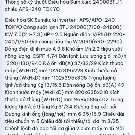
Thống số kỹ thuật Điều hòa Sumikura 24000BTU 1
chiều APS-240 TOKYO
Điều hòa SK Sumikura inverter APS/APO-240
TOKYO Công suất lạnh BTU 24000(7100-24800)
KW 7.0(2.1-7.3) HP ≈ 2.5 Nguồn điện V/Ph/Hz 220-
240/1/50 Điện năng tiêu thụ W 2090(690-2290)
Dòng điện định mức A 9,8 Khử ẩm l/h 2,2 Hiệu suất
năng lượng CSPF 4,74 Dàn lạnh Lưu lượng gió m3/h
1320/1130/940 Độ ồn dB(A) 37/32/29 Kích thước
máy (WxHxD) mm 1020x319x223 Kích thước cả
thùng (WxHxD) mm 1102x395x305 Trọng lượng
tịnh/cả thùng Kg 13/15.5 Dàn nóng Độ ồn dB(A) 49
Kích thước máy (WxHxD) mm 820x635x310 Kích
thước cả thùng (WxHxD) mm 969x688x402 Trọng
lượng tịnh/cả thùng Kg 31/34 Đường ống kết nối
Đường kính ống (lỏng/hơi) mm 6.35/15.9 Chiều dài
tiêu chuẩn m 5 Chiều dài tối thiểu/tối đa m 3/25
Chênh lệch độ cao tối đa giữa 2 cụm máy m 15 Môi