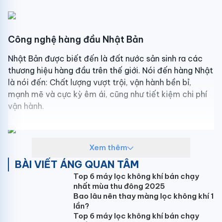
Công nghệ hàng đầu Nhật Bản
Nhật Bản được biết đến là đất nước sản sinh ra các
thương hiệu hàng đầu trên thế giới. Nói đến hàng Nhật
là nói đến: Chất lượng vượt trội, vận hành bền bỉ,
mạnh mẽ và cực kỳ êm ái, cũng như tiết kiệm chi phí
vận hành.
Xem thêm
Làm lạnh/sưởi ấm nhanh chóng
BÀI VIẾT ÁNG QUAN TÂM
Chức năng làm lạnh nhanh tăng lưu thông gió lên cực
Top 6 máy lọc không khí bán chạy
đại trong vòng 20 phút. Sau đó, máy quay trở về chế
nhất mùa thu đông 2025
độ cài đặt ban đầu.
Bao lâu nên thay màng lọc không khí 1
lần?
Vận hành êm ái
Top 6 máy lọc không khí bán chạy