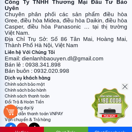
Công Ty TNHH Thương Mại Đầu Tư Bảo
giờ Bật/Tắt trên thiết bị điều khiển từ xa không dây.
Uyên
Có thể sử dụng kết hợp chế độ hẹn giờ bật/tắt.
Chuyên phân phối các sản phẩm điều hòa
Gree, điều
hòa Midea, điều hòa Daikin, điều hòa
Casper, điều hòa
Panasonic … tại thị trường
Việt Nam.
Địa Chỉ Trụ Sở: Số 86 Tân Mai, Hoàng Mai,
Lắp đặt linh hoạt
Thành Phố Hà Nội, Việt Nam
Đường ống dài cho phép việc lắp đặt dễ dàng hơn.
Liên hệ Với Chúng Tôi
Ngay cả khi không có chỗ cho dàn nóng đặt gần dàn
Email: dienlanhbaouyen.dl@gmail.com
lạnh, vẫn đi được đường ống xa và bảo vệ vẻ mỹ quan
Bán lẻ : 0938.341.898
cho ngôi nhà.
Bán buôn : 0932.020.998
Dịch vụ khách hàng
Thống số kỹ thuật Điều hòa Sumikura 2 chiều
Chính sách bảo mật
12.000BTU APS/APO-H120
Chính sách bảo hành
Điều hòa SK Sumikura 2 chiều ĐVT APS/APO-H120
Chính sách thanh toán
Đổi Trả & Hoàn Tiền
Morandi Công suất lạnh BTU 12000 KW 3,52 HP ≈ 1.5
Hệ thống đại lý
Công suất sưởi BTU 12300 KW 3,60 Nguồn điện
Hướng dẫn thanh toán VNPAY
V/Ph/Hz 220-240/1/50 Điện năng tiêu thụ
Vận chuyển & Trả hàng
(lạnh/sưởi) W 1020/1050 Dòng điện định mức
(lạnh/sưởi) A 5.1/5.3 Khử ẩm l/h 1,4 Hiệu suất năng