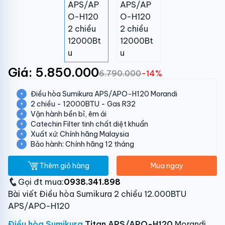
Giá: 5.850.000
6.790.000
-14%
Điều hòa Sumikura APS/APO-H120 Morandi
2 chiều - 12000BTU - Gas R32
Vận hành bền bỉ, êm ái
Catechin Filter tinh chất diệt khuẩn
Xuất xứ: Chính hãng Malaysia
Bảo hành: Chính hãng 12 tháng
Thêm giỏ hàng
Mua ngay
Gọi đt mua:
0938.341.898
Bài viết Điều hòa Sumikura 2 chiều 12.000BTU
APS/APO-H120
Điều hòa Sumikura
Titan APS/APO-H120
Morandi