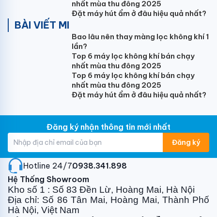
nhất mùa thu đông 2025
Chỉ với động với độ ồn dưới mức 18Db, tiếng động duy
Đặt máy hút ẩm ở đâu hiệu quả nhất?
nhất mà bạn có thể nghe được là sự di chuyển của
BÀI VIẾT MI
luồng gió lạnh
Bao lâu nên thay màng lọc không khí 1
lần?
Diệt khuẩn khử mùi hiệu quả
Top 6 máy lọc không khí bán chạy
nhất mùa thu đông 2025
Điều hòa 2 chiều
Sumikura
APS/APO-H120
được
Top 6 máy lọc không khí bán chạy
trang bị bộ lọc carbon hoạt tính có khả năng khử mùi
nhất mùa thu đông 2025
khó chịu trong không khí mang lại cảm giác không khí
Đặt máy hút ẩm ở đâu hiệu quả nhất?
trong lành. Ngoài ra máy điều hòa Sumikura với chế
độ auto clean - tự làm sạch: sau khi tắt máy ở chế độ
Đăng ký nhận thông tin mới nhất
làm lạnh, quạt vẫn tiếp tục quay trong vòng 3 phút để
làm khô nước còn đọng trên dàn tản nhiệt để tránh
Đăng ký
ẩm mốc.
Hotline 24/7:
0938.341.898
Chế độ hẹn giờ Bật/Tắt 24 tiếng
Hệ Thống Showroom
Kho số 1 : Số 83 Đền Lừ, Hoàng Mai, Hà Nội
Đồng hồ hẹn giờ có thể bật hoặc tắt máy điều
Địa chỉ: Số 86 Tân Mai, Hoàng Mai, Thành Phố
hòa trong khoảng thời gian 24 giờ. Nó có thể được
Hà Nội, Việt Nam
cài đặt với biên độ 10 phút bằng cách bấm nút Hẹn